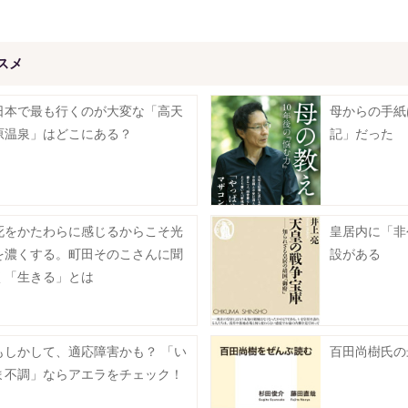
スメ
日本で最も行くのが大変な「高天
母からの手紙
原温泉」はどこにある？
記」だった
死をかたわらに感じるからこそ光
皇居内に「非
を濃くする。町田そのこさんに聞
設がある
く「生きる」とは
もしかして、適応障害かも？ 「い
百田尚樹氏の
ま不調」ならアエラをチェック！