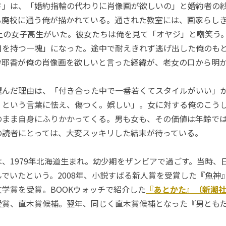
」は、「婚約指輪の代わりに肖像画が欲しいの」と婚約者の
る廃校に通う俺が描かれている。通された教室には、画家らし
以上の女子高生がいた。彼女たちは俺を見て「オヤジ」と嘲笑う
目を持つ一塊」になった。途中で耐えきれず逃げ出した俺のも
紗耶香が俺の肖像画を欲しいと言った経緯が、老女の口から明
んだ理由は、「付き合った中で一番若くてスタイルがいい」
』という言葉に怯え、傷つく。娯しい」。女に対する俺のこう
のまま自身にふりかかってくる。男も女も、その価値は年齢で
の読者にとっては、大変スッキリした結末が待っている。
、1979年北海道生まれ。幼少期をザンビアで過ごす。当時、
でいたという。2008年、小説すばる新人賞を受賞した『魚神』
学賞を受賞。BOOKウォッチで紹介した
『あとかた』（新潮
受賞、直木賞候補。翌年、同じく直木賞候補となった『男とも