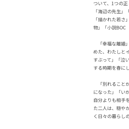
ついて、1つの
「海辺の先生」
「描かれた若さ」
物」「小説BOC
「幸福な離婚」
めた、わたしと
すぶって」「泣
する時期を春に
「別れることが
になった」「い
自分よりも相手
た二人は、穏や
く日々の暮らしの