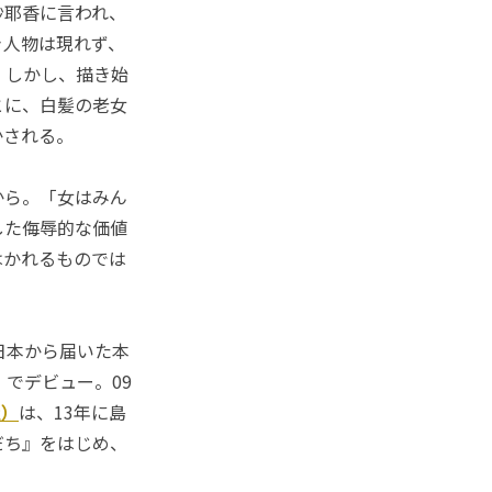
紗耶香に言われ、
き人物は現れず、
。しかし、描き始
とに、白髪の老女
かされる。
から。「女はみん
した侮辱的な価値
はかれるものでは
日本から届いた本
でデビュー。09
社）
は、13年に島
だち』をはじめ、