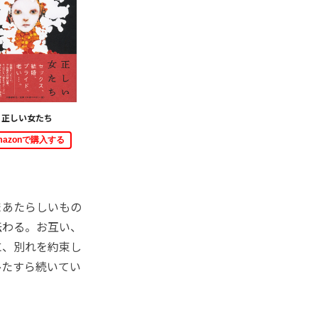
正しい女たち
mazonで購入する
まあたらしいもの
伝わる。お互い、
に、別れを約束し
ひたすら続いてい