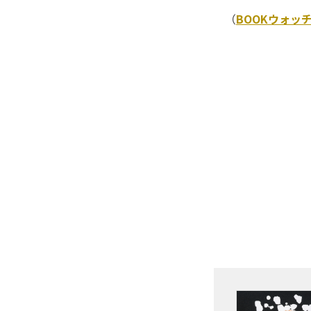
（
BOOKウォッ