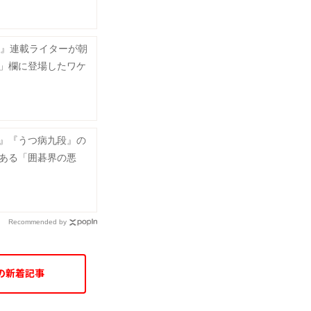
5』連載ライターが朝
」欄に登場したワケ
』『うつ病九段』の
ある「囲碁界の悪
Recommended by
の新着記事