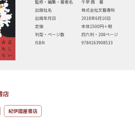
監修・編集・著者名
千早 茜 著
出版社名
株式会社文藝春秋
出版年月日
2018年6月10日
定価
本体1500円＋税
判型・ページ数
四六判・208ページ
ISBN
9784163908533
書店
紀伊國屋書店