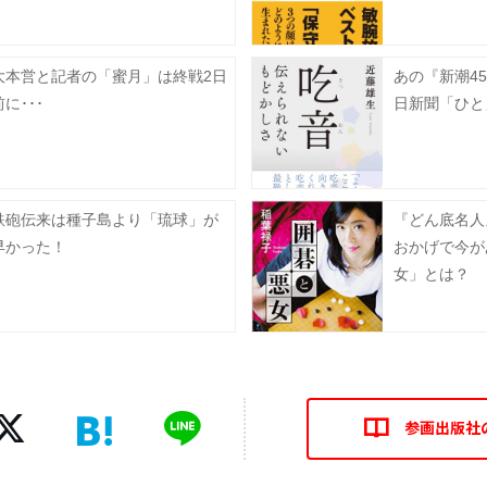
大本営と記者の「蜜月」は終戦2日
あの『新潮4
前に･･･
日新聞「ひと
鉄砲伝来は種子島より「琉球」が
『どん底名人
早かった！
おかげで今が
女」とは？
参画出版社