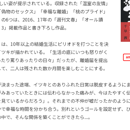
正しい姿が提示されている。収録された「温室の友情」
「偽物のセックス」「幸福な離婚」「桃のプライド」
の6つは、2016、17年の「週刊文春」「オール讀
 3」掲載作品と書き下ろし作品。
は、10年以上の結婚生活にピリオドを打つことを決
イツキが描かれている。「生活の底にいつも怒りがく
a
いたり罵りあったりの日々」だったが、離婚届を提出
して、二人は残された数か月間を楽しむことにする。
決まった途端、イツキとのありふれた日常は脱皮するように
がみあっていたときには伝わらなかった痛みが、今はたやすく
を見ているからだろう」。それまでの不仲が嘘だったかのよう
かで幸福な時間を分かち合う。別れというゴールを設定せず、
中で、そんな関係を築くことができたら...。