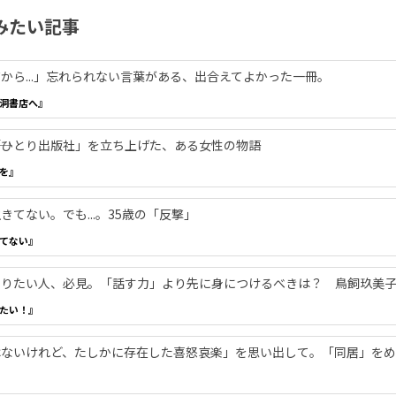
みたい記事
から...」忘れられない言葉がある、出合えてよかった一冊。
洞書店へ』
―「ひとり出版社」を立ち上げた、ある女性の物語
を』
てない。でも...。35歳の「反撃」
てない』
やりたい人、必見。「話す力」より先に身につけるべきは？ 鳥飼玖美
たい！』
ないけれど、たしかに存在した喜怒哀楽」を思い出して。「同居」をめ