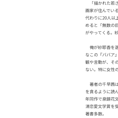
「描かれた若さ
画家が住んでい
代わりに20人
めると「無数の
がやってくる。
俺が紗耶香を選
なこの『ババア
観や言動が、そ
ない。特に女性
著者の千早茜は
を貪るように読ん
年同作で泉鏡花文
清恋愛文学賞を
著書多数。