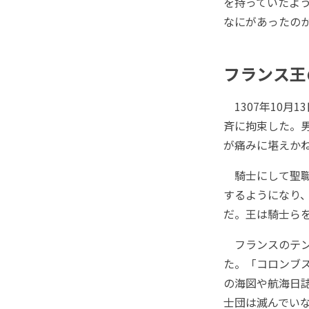
を持っていたよ
なにがあったの
フランス王
1307年10月
斉に拘束した。男
が痛みに堪えか
騎士にして聖職
するようになり
だ。王は騎士ら
フランスのテン
た。「コロンブ
の海図や航海日
士団は滅んでい