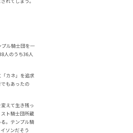
ぼされてしまう。
ンプル騎士団を一
8人のうち36人
に「カネ」を追求
者でもあったの
を変えて生き残っ
リスト騎士団所蔵
いる。テンプル騎
メイソンだそう