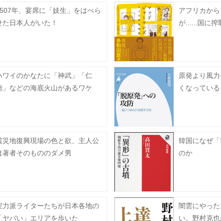
1507年、宴席に「妓生」をはべら
アフリカから
せた日本人がいた！
が......国
ハワイのかなたに「神武」「仁
原発より風力
徳」などの海底火山があるワケ
くなっている
震災地復興現場の色と欲、主人公
韓国になぜ「
は著者そのもののダメ男
のか
実力派ライターたちが日本各地の
闇雲にやった
「ヤバい」エリアを歩いた
い。野村克也