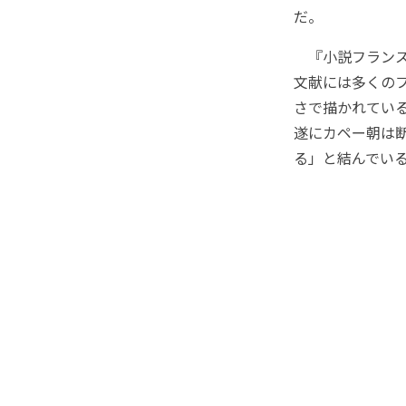
だ。
『小説フランス
文献には多くの
さで描かれてい
遂にカペー朝は
る」と結んで