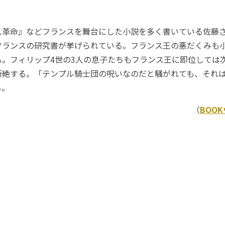
革命』などフランスを舞台にした小説を多く書いている佐藤
フランスの研究書が挙げられている。フランス王の悪だくみも
る。フィリップ4世の3人の息子たちもフランス王に即位しては
断絶する。「テンプル騎士団の呪いなのだと騒がれても、それ
いる。
（
BOO