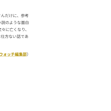
さんだけに、参考
小説のような面白
次々に亡くなり、
は仕方ない話であ
Kウォッチ編集部
）