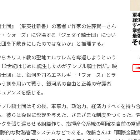
騎士団』（集英社新書）の著者で作家の佐藤賢一さん
ー・ウォーズ」に登場する「ジェダイ騎士団」につい
士団を下敷きにしたのではないか」と推理する。
らキリスト教の聖地エルサレムを奪還しようという
、12世紀はじめに誕生したのがテンプル騎士団だ。映
a
騎士団」は、銀河を司るエネルギー「フォース」とラ
いう剣を用いて戦う、銀河系の自由と正義の守護者
ニュアンスを感じる。
プル騎士団はその後、軍事力、政治力、経済力すべてを持ち合
る。彼らは後世に影響を与えた、さまざまな制度をつくった。
ークを張り巡らせる組織作り、指揮命令系統の明確な自前の常
国際的な財務管理システムなどである。佐藤さんは「国際金融