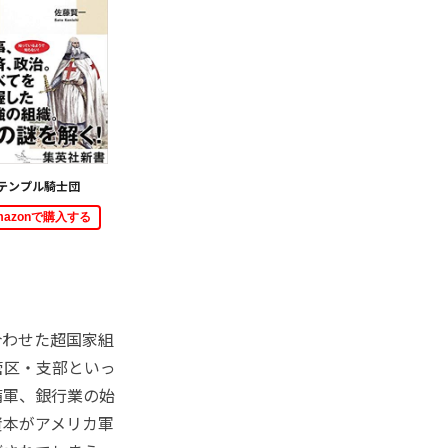
テンプル騎士団
mazonで購入する
わせた超国家組
管区・支部といっ
備軍、銀行業の始
資本がアメリカ軍