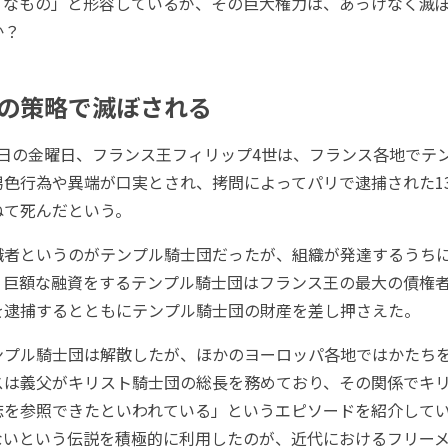
うなもの」と形容しているが、その巨大権力は、あっけなく滅
か？
の策略で滅ぼされる
13日の金曜日、フランス王フィリップ4世は、フランス各地でテ
色行為や異端が口実とされ、拷問によってパリで逮捕された13
ねて死んだという。
者というのがテンプル騎士団だったが、組織が発達するうち
、巨額な融資をするテンプル騎士団はフランス王の最大の債権
を逮捕するとともにテンプル騎士団の財産を差し押さえた。
プル騎士団は解散したが、ほかのヨーロッパ各地ではかたち
スは義父がキリスト騎士団の総長を務めており、その関係でキ
誌を参照できたといわれている」というエピソードを紹介して
ないという伝説を積極的に利用したのが、近代におけるフリー