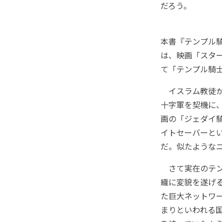
だろう。
本書『テンプル
は、映画「スタ
て「テンプル騎
イスラム教徒か
十字軍を契機に
画の「ジェダイ
イトセーバーと
だ。似たような
さて実在のテン
織に変貌を遂げ
た巨大ネットワ
まりといわれる