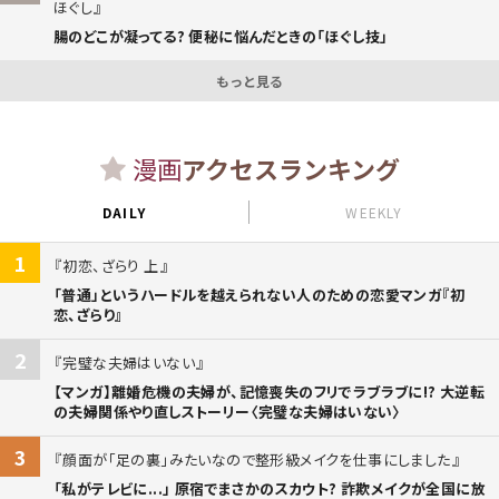
ほぐし
腸のどこが凝ってる? 便秘に悩んだときの「ほぐし技」
もっと見る
漫画
アクセスランキング
DAILY
WEEKLY
1
初恋、ざらり 上
「普通」というハードルを越えられない人のための恋愛マンガ『初
恋、ざらり』
2
完璧な夫婦はいない
【マンガ】離婚危機の夫婦が、記憶喪失のフリでラブラブに!? 大逆転
の夫婦関係やり直しストーリー〈完璧な夫婦はいない〉
3
顔面が「足の裏」みたいなので整形級メイクを仕事にしました
「私がテレビに...」 原宿でまさかのスカウト? 詐欺メイクが全国に放