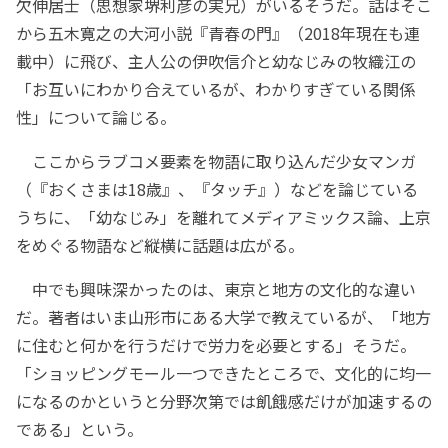
欠伸居士（思想家堺利彦の実兄）がいるそうだ。話はそこ
から五木寛之の大河小説『青春の門』（2018年現在も連
載中）に飛び、主人公の伊吹信介と幼なじみの牧織江の
「お互いにわかり合えているが、わかりすぎている関係
性」について論じる。
ここからラブコメ要素を物語に取り込んだ少女マンガ
（『おくさまは18歳』、『タッチ』）などを論じている
うちに、「幼なじみ」を離れてメディアミックス論、上京
をめぐる物語など縦横に話題は広がる。
中でも興味深かったのは、東京と地方の文化的な違い
だ。著者はいま山形市にある大学で教えているが、「地方
に住むと何かを行うだけで労力を必要とする」そうだ。
「ショッピングモール一つできたところで、文化的に均一
になるのかというと分野次第では飢餓感だけが加速するの
である」という。