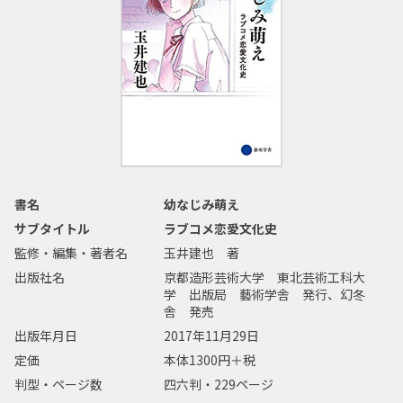
書名
幼なじみ萌え
サブタイトル
ラブコメ恋愛文化史
監修・編集・著者名
玉井建也 著
出版社名
京都造形芸術大学 東北芸術工科大
学 出版局 藝術学舎 発行、幻冬
舎 発売
出版年月日
2017年11月29日
定価
本体1300円＋税
判型・ページ数
四六判・229ページ