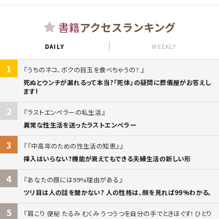
書籍
アクセスランキング
DAILY
WEEKLY
1
うちのネコ、ボクの目玉を食べちゃうの?
死ぬとウンチが漏れるって本当?「死体」の疑問に葬儀屋がお答えし
ます!
2
ラストエンペラーの私生活
異常な性生活を送ったラストエンペラー
3
『中高年のための性生活の知恵』
挿入はいらない?機能が衰えてもできる夫婦生活の新しい形
4
あなたの顔には99%理由がある
ツリ目は人の話を聞かない? 人の性格は、顔を見れば99%わかる。
5
肩こり 便秘 たるみ むくみ うつうつを自分の手でときほぐす! ひとり