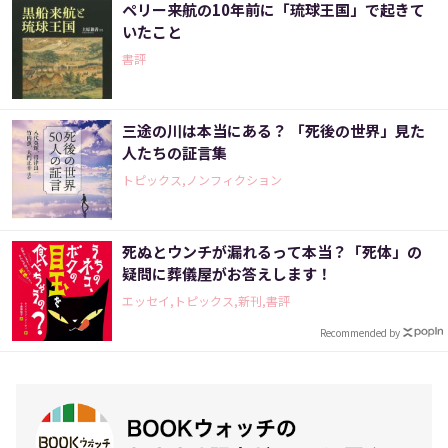
ペリー来航の10年前に「琉球王国」で起きて
いたこと
書評
三途の川は本当にある？ 「死後の世界」見た
人たちの証言集
トピックス,ノンフィクション
死ぬとウンチが漏れるって本当？「死体」の
疑問に葬儀屋がお答えします！
エッセイ,トピックス,新刊,書評
Recommended by