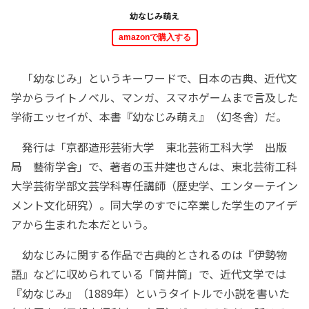
幼なじみ萌え
amazonで購入する
「幼なじみ」というキーワードで、日本の古典、近代文
学からライトノベル、マンガ、スマホゲームまで言及した
学術エッセイが、本書『幼なじみ萌え』（幻冬舎）だ。
発行は「京都造形芸術大学 東北芸術工科大学 出版
局 藝術学舎」で、著者の玉井建也さんは、東北芸術工科
大学芸術学部文芸学科専任講師（歴史学、エンターテイン
メント文化研究）。同大学のすでに卒業した学生のアイデ
アから生まれた本だという。
幼なじみに関する作品で古典的とされるのは『伊勢物
語』などに収められている「筒井筒」で、近代文学では
『幼なじみ』（1889年）というタイトルで小説を書いた