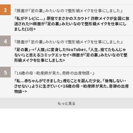
3
顔面が「足の裏」みたいなので整形級メイクを仕事にしました
「私がテレビに...」 原宿でまさかのスカウト? 詐欺メイクが全国に放
送された!<顔面が「足の裏」みたいなので整形級メイクを仕事にし
ました(10)>
4
顔面が「足の裏」みたいなので整形級メイクを仕事にしました
「足の裏」→「人間」に変身したYouTuber。「人生、捨てたもんじゃ
ない!」と思えるコミックエッセイ<顔面が「足の裏」みたいなので整
形級メイクを仕事にしました>
5
16歳の母 ~助産師が見た、奇跡の出産物語~
「私...赤ちゃんができました」――産むことを選んだ少女。「後悔しない・
させない」ように生きていく<16歳の母 ~助産師が見た、奇跡の出産
物語~>
もっと見る