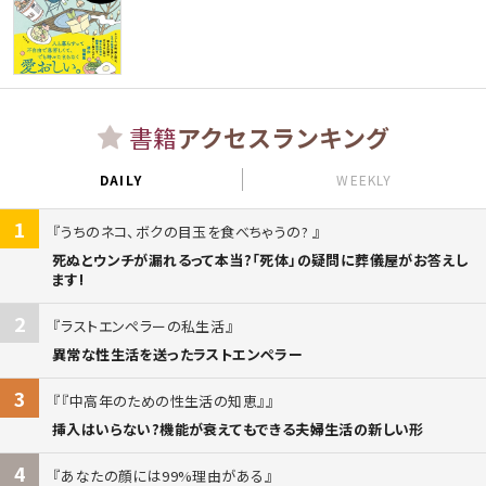
書籍
アクセスランキング
DAILY
WEEKLY
1
うちのネコ、ボクの目玉を食べちゃうの?
死ぬとウンチが漏れるって本当?「死体」の疑問に葬儀屋がお答えし
ます!
2
ラストエンペラーの私生活
異常な性生活を送ったラストエンペラー
3
『中高年のための性生活の知恵』
挿入はいらない?機能が衰えてもできる夫婦生活の新しい形
4
あなたの顔には99%理由がある