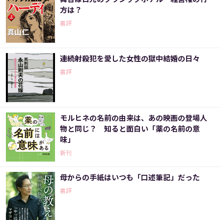
方は？
書評
連続射殺犯を愛した女性の獄中結婚の日々
書評
モルヒネの名前の由来は、あの映画の登場人
物と同じ？ 知ると面白い「薬の名前の意
味」
新刊
母からの手紙はいつも「口述筆記」だった
書評