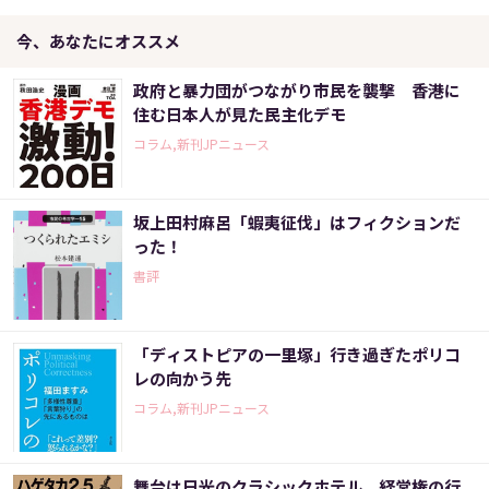
今、あなたにオススメ
政府と暴力団がつながり市民を襲撃 香港に
住む日本人が見た民主化デモ
コラム,新刊JPニュース
坂上田村麻呂「蝦夷征伐」はフィクションだ
った！
書評
「ディストピアの一里塚」行き過ぎたポリコ
レの向かう先
コラム,新刊JPニュース
舞台は日光のクラシックホテル 経営権の行