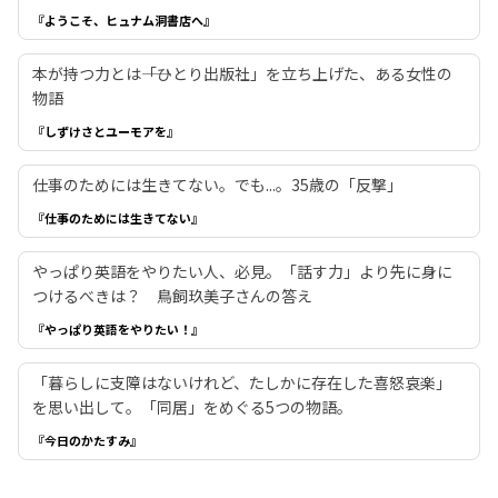
『ようこそ、ヒュナム洞書店へ』
本が持つ力とは――「ひとり出版社」を立ち上げた、ある女性の
物語
『しずけさとユーモアを』
仕事のためには生きてない。でも...。35歳の「反撃」
『仕事のためには生きてない』
やっぱり英語をやりたい人、必見。「話す力」より先に身に
つけるべきは？ 鳥飼玖美子さんの答え
『やっぱり英語をやりたい！』
「暮らしに支障はないけれど、たしかに存在した喜怒哀楽」
を思い出して。「同居」をめぐる5つの物語。
『今日のかたすみ』