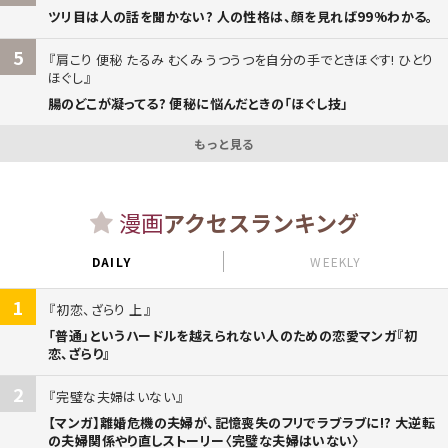
ツリ目は人の話を聞かない? 人の性格は、顔を見れば99%わかる。
5
肩こり 便秘 たるみ むくみ うつうつを自分の手でときほぐす! ひとり
ほぐし
腸のどこが凝ってる? 便秘に悩んだときの「ほぐし技」
もっと見る
漫画
アクセスランキング
DAILY
WEEKLY
1
初恋、ざらり 上
「普通」というハードルを越えられない人のための恋愛マンガ『初
恋、ざらり』
2
完璧な夫婦はいない
【マンガ】離婚危機の夫婦が、記憶喪失のフリでラブラブに!? 大逆転
の夫婦関係やり直しストーリー〈完璧な夫婦はいない〉