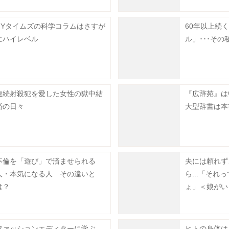
NYタイムズの科学コラムはさすが
60年以上続
にハイレベル
ル」･･･その
連続射殺犯を愛した女性の獄中結
『広辞苑』は
婚の日々
大型辞書は本
不倫を「遊び」で済ませられる
夫には頼れず
人・本気になる人 その違いと
ら...「それ
は？
ょ」＜娘がい
（12）＞
ファッションエディターに学ぶ
ヒトの身体は