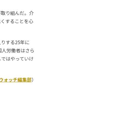
が取り組んだ。介
低くすることを心
りする25年に
国人労働者はさら
しではやっていけ
Kウォッチ編集部
）