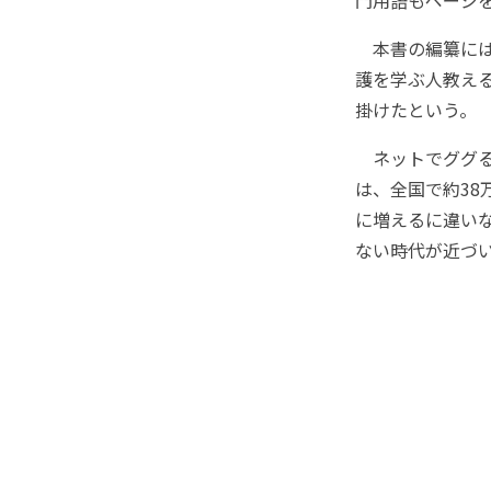
門用語もページ
本書の編纂には
護を学ぶ人教え
掛けたという。
ネットでググる
は、全国で約3
に増えるに違い
ない時代が近づ