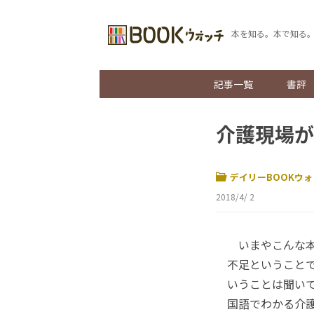
本を知る。本で知る
記事一覧
書評
介護現場が
デイリーBOOKウォ
2018/4/ 2
いまやこんな本
不足ということ
いうことは聞い
国語でわかる介