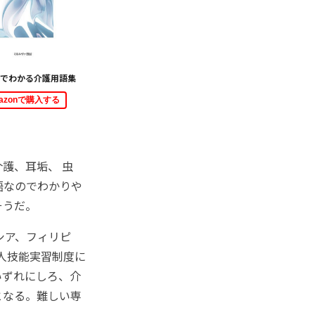
語でわかる介護用語集
azonで購入する
護、耳垢、 虫
語なのでわかりや
そうだ。
シア、フィリピ
国人技能実習制度に
いずれにしろ、介
となる。難しい専