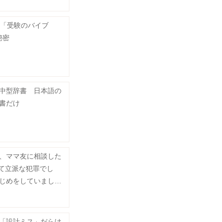
く「受験のバイブ
秘密
中型辞書 日本語の
書だけ
、ママ友に相談した
って立派な犯罪でし
じめをしていました
「設計ミス」だらけ