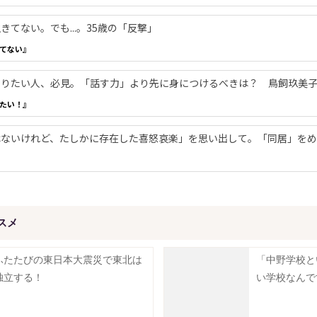
てない。でも...。35歳の「反撃」
てない』
やりたい人、必見。「話す力」より先に身につけるべきは？ 鳥飼玖美
たい！』
ないけれど、たしかに存在した喜怒哀楽」を思い出して。「同居」をめ
スメ
ふたたびの東日本大震災で東北は
「中野学校と
独立する！
い学校なんで