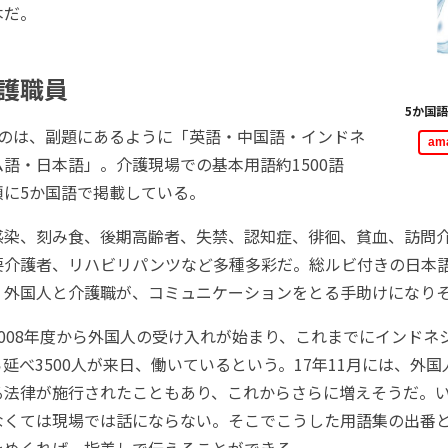
本だ。
護職員
5か国
のは、副題にあるように「英語・中国語・インドネ
am
語・日本語」。介護現場での基本用語約1500語
順に5か国語で掲載している。
染、刻み食、後期高齢者、失禁、認知症、徘徊、貧血、訪問介
要介護者、リハビリパンツなど多種多彩だ。総ルビ付きの日本
く外国人と介護職が、コミュニケーションをとる手助けになり
008年度から外国人の受け入れが始まり、これまでにインドネ
延べ3500人が来日、働いているという。17年11月には、外
る法律が施行されたこともあり、これからさらに増えそうだ。
なくては現場では話にならない。そこでこうした用語集の出番