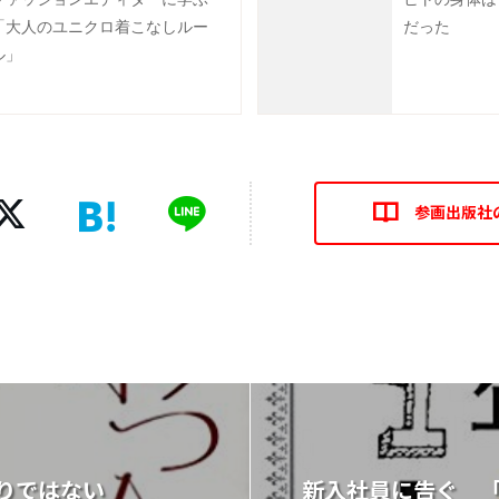
「大人のユニクロ着こなしルー
だった
ル」
参画出版社
りではない
新入社員に告ぐ 「