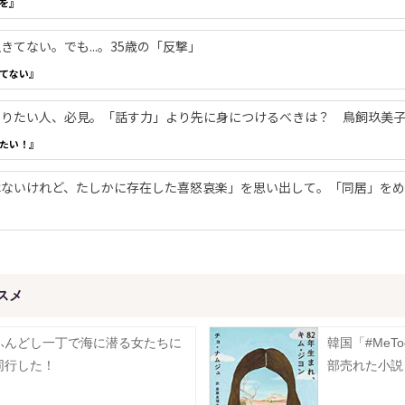
を』
てない。でも...。35歳の「反撃」
てない』
やりたい人、必見。「話す力」より先に身につけるべきは？ 鳥飼玖美
たい！』
ないけれど、たしかに存在した喜怒哀楽」を思い出して。「同居」をめ
スメ
ふんどし一丁で海に潜る女たちに
韓国「#MeT
同行した！
部売れた小説