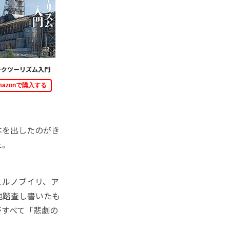
ークツーリズム入門
mazonで購入する
本を出したのがき
た。
ェルノブイリ、ア
地踏査し書いたも
がすべて「悲劇の