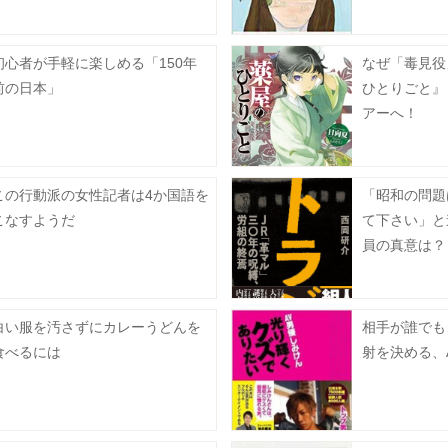
初心者が手軽に楽しめる「150年
なぜ「毒見役
前の日本」
ひとりごと』
アーへ！
この行動派の女性記者は4か国語を
「昭和の問題
こなすようだ
て下さい」と
員の真意は？
白い服を汚さずにカレーうどんを
相手が誰でも
食べるには
射を決める、