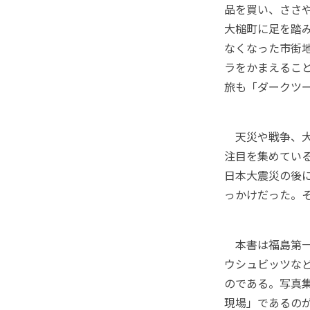
品を買い、ささ
大槌町に足を踏
なくなった市街
ラをかまえるこ
旅も「ダークツ
天災や戦争、大
注目を集めてい
日本大震災の後
っかけだった。
本書は福島第一
ウシュビッツな
のである。写真
現場」であるの