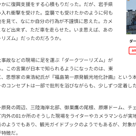
やかに復興支援をする心積もりだった。だが、岩手県
み入れ衝撃を受けた。空襲でも受けたかのように何も
地を見て、なにか自分の行為が不謹慎に思えた。カメ
となど出来ず、ただ車を走らせた。いま思えば、あの
ーリズム」だったのだろうか。
ダ
a
事故などの現場に足を運ぶ「ダークツーリズム」が
る。この言葉が日本で知られるようになったのは、東
に、思想家の東浩紀氏が『福島第一原発観光地化計画』という
そのコンセプトは一部で批判を浴びながらも、少しずつ定着し
原発の周辺、三陸海岸北部、御巣鷹の尾根、原爆ドーム、チ
ど内外の81か所のそうした現場をライターやカメラマンらが実
集のようでもあり、観光ガイドブックのようでもあるが、対象
が特徴だ。