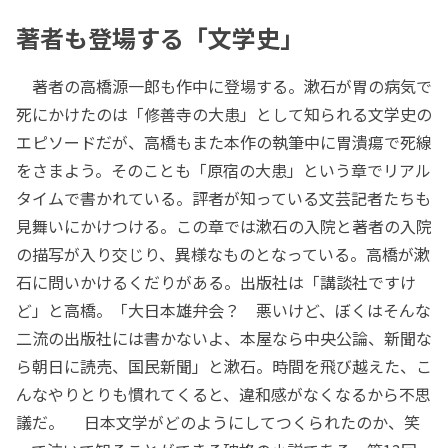
著者も登場する「文学史」
著者の高橋源一郎も作中に登場する。漱石が胃の病気で
死にかけたのは「修善寺の大患」として知られる文学史の
エピソードだが、高橋もまた本作の執筆中に胃潰瘍で死線
をさまよう。そのことも「原宿の大患」という章でリアル
タイムで書かれている。評者が知っている文芸記者たちも
見舞いにかけつける。この章では漱石の入院と著者の入院
の描写が入り交じり、異様なものとなっている。高橋が漱
石に問いかけるくだりがある。出版社は「講談社ですけ
ど」と高橋。「大日本雄弁会？ 悪いけど、ぼくはそんな
二流の出版社には書かないよ、本屋なら中央公論、新聞な
ら朝日に読売、国民新聞」と漱石。時間を飛び越えた、こ
んなやりとりも慣れてくると、違和感がなくなるから不思
議だ。 日本文学がどのようにしてつくられたのか、笑