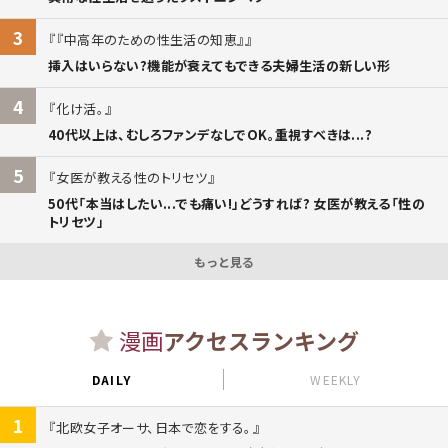
3
『中高年のための性生活の知恵』
挿入はいらない?機能が衰えてもできる夫婦生活の新しい形
4
化け活。
40代以上は、むしろファンデなしでOK。重視すべきは...?
5
女医が教える性のトリセツ
50代「本当はしたい...でも痛い!」どうすれば? 女医が教える「性の
トリセツ」
もっと見る
漫画
アクセスランキング
DAILY
WEEKLY
1
北欧女子オーサ、日本で恋をする。