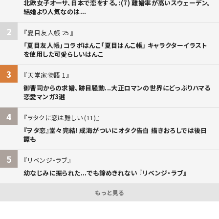
北欧女子オーサ、日本で恋をする。:(7) 離婚率が高いスウェーデン。
結婚より人気なのは...
2
夏目友人帳 25
「夏目友人帳」コラボはんこ「夏目はんこ帳」 キャラクターイラスト
を使用した可愛らしいはんこ
3
天堂家物語 1
御曹司からの求婚、跡目騒動...大正ロマンの世界にどっぷりハマる
恋愛マンガ3選
4
ヲタクに恋は難しい (11)
『ヲタ恋』堂々完結! 成海がついにオタク告白 描きおろしでは後日
譚も
5
リベンジ・ラブ
幼なじみに振られた...でも諦めきれない 『リベンジ・ラブ』
もっと見る