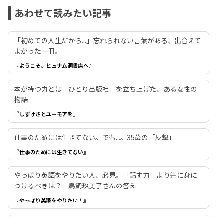
あわせて読みたい記事
「初めての人生だから...」忘れられない言葉がある、出合えて
よかった一冊。
『ようこそ、ヒュナム洞書店へ』
本が持つ力とは――「ひとり出版社」を立ち上げた、ある女性の
物語
『しずけさとユーモアを』
仕事のためには生きてない。でも...。35歳の「反撃」
『仕事のためには生きてない』
やっぱり英語をやりたい人、必見。「話す力」より先に身に
つけるべきは？ 鳥飼玖美子さんの答え
『やっぱり英語をやりたい！』