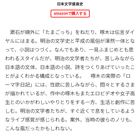
日本文学盛衰史
amazonで購入する
漱石が鴎外に「たまごっち」をねだり、啄木は伝言ダイ
ヤルにはまる。明治の文学史と平成の風俗が渾然一体とな
って、小説はつづく。なんでもあり、一見ふまじめとも思
われるスタイルだが、明治の文学者たちが、苦しみながら
日本語の文体、日本語の小説、詩をつくりあげていったこ
とがよくわかる構成となっている。 啄木の実際の「ロ
ーマ字日記」には、性欲に苦しみながら、悶々とするさま
が描かれているが、作中の啄木もまたエロビデオや女子高
生とのいかがわしいやりとりをする一方、生活と創作に苦
しむ。明治の文学者たちが、すぐ近くで息をしているよう
なライブ感覚が感じられる。案外、当時の彼らのノリも、
こんな風だったかもしれない。