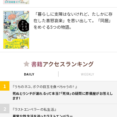
「暮らしに支障はないけれど、たしかに存
在した喜怒哀楽」を思い出して。「同居」
をめぐる5つの物語。
書籍
アクセスランキング
DAILY
WEEKLY
1
うちのネコ、ボクの目玉を食べちゃうの?
死ぬとウンチが漏れるって本当?「死体」の疑問に葬儀屋がお答えし
ます!
2
ラストエンペラーの私生活
異常な性生活を送ったラストエンペラー