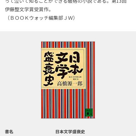
って泣いて知ることができる破格の小説である。第13回
伊藤整文学賞受賞作。
（ＢＯＯＫウォッチ編集部ＪＷ）
書名
日本文学盛衰史