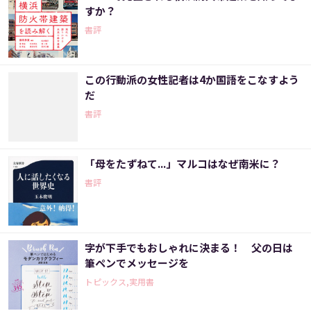
すか？
書評
この行動派の女性記者は4か国語をこなすよう
だ
書評
「母をたずねて...」マルコはなぜ南米に？
書評
字が下手でもおしゃれに決まる！ 父の日は
筆ペンでメッセージを
トピックス,実用書