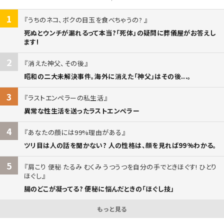
1
うちのネコ、ボクの目玉を食べちゃうの?
死ぬとウンチが漏れるって本当?「死体」の疑問に葬儀屋がお答えし
ます!
2
消えた神父、その後
昭和の二大未解決事件。海外に消えた「神父」はその後...。
3
ラストエンペラーの私生活
異常な性生活を送ったラストエンペラー
4
あなたの顔には99%理由がある
ツリ目は人の話を聞かない? 人の性格は、顔を見れば99%わかる。
5
肩こり 便秘 たるみ むくみ うつうつを自分の手でときほぐす! ひとり
ほぐし
腸のどこが凝ってる? 便秘に悩んだときの「ほぐし技」
もっと見る