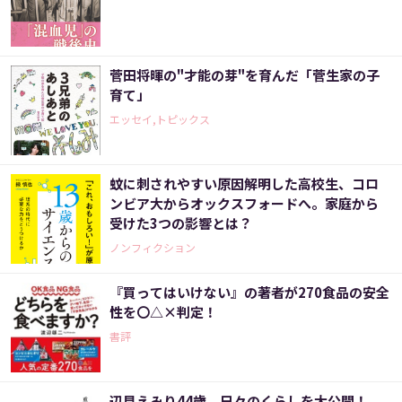
菅田将暉の"才能の芽"を育んだ「菅生家の子
育て」
エッセイ,トピックス
蚊に刺されやすい原因解明した高校生、コロ
ンビア大からオックスフォードへ。家庭から
受けた3つの影響とは？
ノンフィクション
『買ってはいけない』の著者が270食品の安全
性を〇△×判定！
書評
辺見えみり44歳。日々のくらしを大公開！