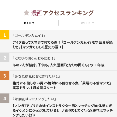
漫画
アクセスランキング
DAILY
WEEKLY
1
ゴールデンカムイ 1
アイヌ語ってスマホで打てるの!? 『ゴールデンカムイ』を学芸員が読
むと。【マンガでひらく歴史の扉 1】
2
となりの関くん じゅにあ 1
あの2人が結婚、子供も。人気漫画『となりの関くん』の10年後
3
あなたは私におとされたい 1
絶対に不倫しない男VS絶対に不倫させる女。「異端の不倫マンガ」
実写ドラマ、1月放送スタート!
4
永妻花はマッチングしたい
【マンガ】アプリで水泳インストラクター男とマッチング!肉体派すぎ
るイケメンにうっとりしていると...「雨宿りしてく?」〈永妻花はマッチ
ングしたい(2)〉