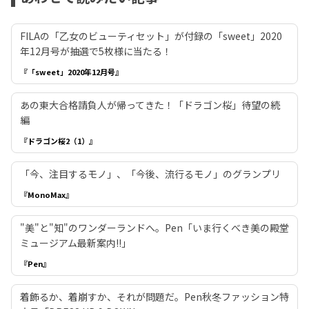
FILAの「乙女のビューティセット」が付録の「sweet」2020
年12月号が抽選で5枚様に当たる！
『「sweet」2020年12月号』
あの東大合格請負人が帰ってきた！「ドラゴン桜」待望の続
編
『ドラゴン桜2（1）』
「今、注目するモノ」、「今後、流行るモノ」のグランプリ
『MonoMax』
"美"と"知"のワンダーランドへ。Pen「いま行くべき美の殿堂
ミュージアム最新案内!!」
『Pen』
着飾るか、着崩すか、それが問題だ。Pen秋冬ファッション特