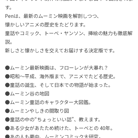
す。
Penは、最新のムーミン映画を解剖しつつ、
懐かしいアニメの歴史をたどります。
童話やコミック、トーベ・ヤンソン、挿絵の魅力も徹底解
説。
新しさと懐かしさを交えてお届けする決定版です。
●ムーミン最新映画は、フローレンが大暴れ？
●昭和～平成、海外版まで、アニメでたどる歴史。
●童話の誕生、そして日本での物語が始まった。
●ムーミン谷の地図
●ムーミン童話のキャラクター大図鑑。
●ムーミンやしきの間取り図
●童話の中の“ちょっといい話”、教えます。
●ある少女があたため続けた、トーベとの 40年。
●あの人も夢中、ムーミンコミック大研究。