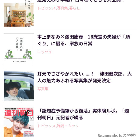
トピックス,写真集,暮らし
本上まなみ×澤田康彦 18歳差の夫婦が「順
ぐり」に綴る、家族の日常
エッセイ
耳元でささやかれたい......！ 津田健次郎、大
人の魅力あふれる写真集が発売決定
写真集
「認知症予備軍から復活」実体験ルポ。「週
刊朝日」元記者が綴る
トピックス,雑誌・ムック
Recommended by