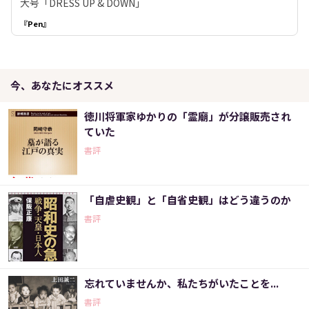
大号「DRESS UP & DOWN」
『Pen』
今、あなたにオススメ
徳川将軍家ゆかりの「霊廟」が分譲販売され
ていた
書評
「自虐史観」と「自省史観」はどう違うのか
書評
忘れていませんか、私たちがいたことを...
書評