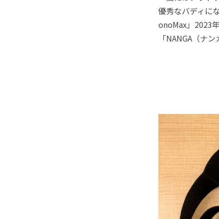
優秀なバディに
onoMax」2
「NANGA（ナ