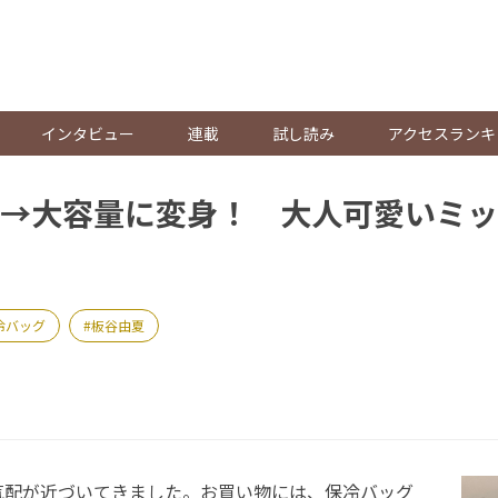
。
インタビュー
連載
試し読み
アクセスランキ
→大容量に変身！ 大人可愛いミッ
冷バッグ
板谷由夏
配が近づいてきました。お買い物には、保冷バッグ