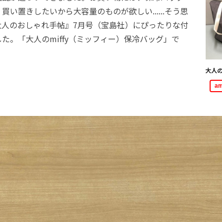
買い置きしたいから大容量のものが欲しい......そう思
大人のおしゃれ手帖』7月号（宝島社）にぴったりな付
た。「大人のmiffy（ミッフィー）保冷バッグ」で
大人の
a