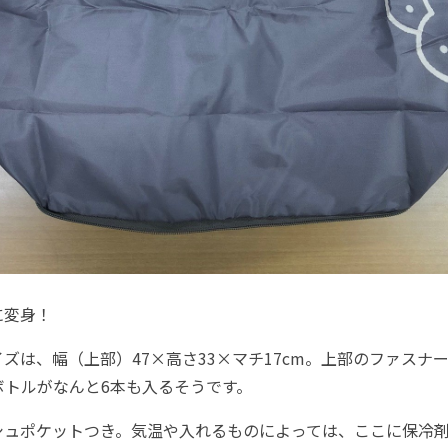
変身！
は、幅（上部）47×高さ33×マチ17cm。上部のファスナ
ボトルがなんと6本も入るそうです。
ュポケットつき。気温や入れるものによっては、ここに保冷剤