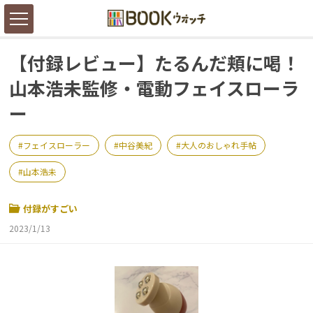
【付録レビュー】たるんだ頬に喝！
山本浩未監修・電動フェイスローラ
ー
フェイスローラー
中谷美紀
大人のおしゃれ手帖
山本浩未
付録がすごい
2023/1/13