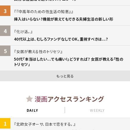
3
『中高年のための性生活の知恵』
挿入はいらない?機能が衰えてもできる夫婦生活の新しい形
4
化け活。
40代以上は、むしろファンデなしでOK。重視すべきは...?
5
女医が教える性のトリセツ
50代「本当はしたい...でも痛い!」どうすれば? 女医が教える「性の
トリセツ」
もっと見る
漫画
アクセスランキング
DAILY
WEEKLY
1
北欧女子オーサ、日本で恋をする。