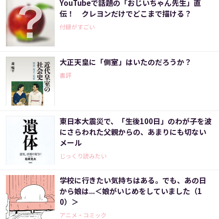
YouTubeで話題の「おじいちゃん先生」直
伝！ クレヨンだけでどこまで描ける？
付録がすごい
大正天皇に「側室」はいたのだろうか？
書評
東日本大震災で、「生後100日」のわが子を波
にさらわれた父親からの、あまりにも切ない
メール
じっくり読みたい
学校に行きたい気持ちはある。でも、あの日
から娘は...＜娘がいじめをしていました（1
0）＞
アニメ・コミック