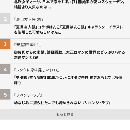
北欧女子オーサ、日本で恋をする。:(7) 離婚率が高いスウェーデン。
結婚より人気なのは...
2
夏目友人帳 25
「夏目友人帳」コラボはんこ「夏目はんこ帳」 キャラクターイラスト
を使用した可愛らしいはんこ
3
天堂家物語 1
御曹司からの求婚、跡目騒動...大正ロマンの世界にどっぷりハマる
恋愛マンガ3選
4
ヲタクに恋は難しい (11)
『ヲタ恋』堂々完結! 成海がついにオタク告白 描きおろしでは後日
譚も
5
リベンジ・ラブ
幼なじみに振られた...でも諦めきれない 『リベンジ・ラブ』
もっと見る