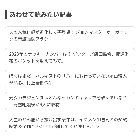
あわせて読みたい記事
あの人気付録が進化して再登場！ ジョンマスターオーガニッ
クの音波振動ブラシ
2023年のラッキーナンバーは？ ゲッターズ飯田監修、開運財
布のポケットを数えてみて。
ぼくはまだ、ハルキストの「ハ」にも行っていない――永山瑛太
が語る、村上春樹作品
元タカラジェンヌはどんなセカンドキャリアを歩んでいる？
元雪組娘役が9人に取材
人生のどん底から抜け出す条件は、イケメン御曹司との契約
結婚＆子作り!?＜旦那が離してくれません！＞