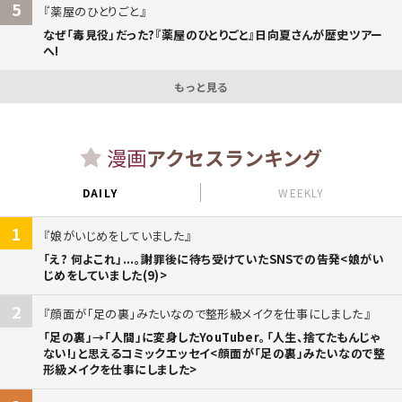
5
薬屋のひとりごと
なぜ「毒見役」だった?『薬屋のひとりごと』日向夏さんが歴史ツアー
へ!
もっと見る
漫画
アクセスランキング
DAILY
WEEKLY
1
娘がいじめをしていました
「え? 何よこれ」...。謝罪後に待ち受けていたSNSでの告発<娘がい
じめをしていました(9)>
2
顔面が「足の裏」みたいなので整形級メイクを仕事にしました
「足の裏」→「人間」に変身したYouTuber。「人生、捨てたもんじゃ
ない!」と思えるコミックエッセイ<顔面が「足の裏」みたいなので整
形級メイクを仕事にしました>