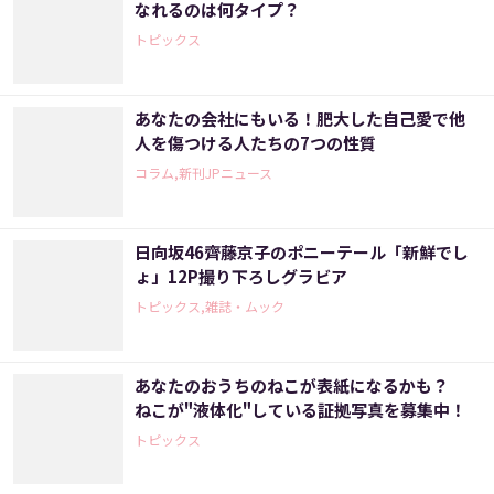
なれるのは何タイプ？
トピックス
あなたの会社にもいる！肥大した自己愛で他
人を傷つける人たちの7つの性質
コラム,新刊JPニュース
日向坂46齊藤京子のポニーテール「新鮮でし
ょ」12P撮り下ろしグラビア
トピックス,雑誌・ムック
あなたのおうちのねこが表紙になるかも？
ねこが"液体化"している証拠写真を募集中！
トピックス