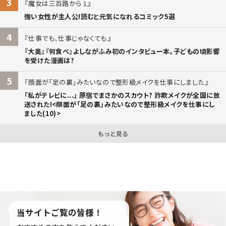
3
魔女は三百路から 1
強い女性が主人公!読むと元気になれるコミック5選
4
仕事でも、仕事じゃなくても
『大奥』『何食べ』よしながふみ初のインタビュー本。子どもの頃影響
を受けた漫画は?
5
顔面が「足の裏」みたいなので整形級メイクを仕事にしました
「私がテレビに...」 原宿でまさかのスカウト? 詐欺メイクが全国に放
送された!<顔面が「足の裏」みたいなので整形級メイクを仕事にし
ました(10)>
もっと見る
当サイトご覧の皆様！