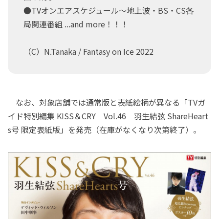
●TVオンエアスケジュール～地上波・BS・CS各
局関連番組 ...and more！！！
（C）N.Tanaka / Fantasy on Ice 2022
なお、対象店舗では通常版と表紙絵柄が異なる「TVガ
イド特別編集 KISS＆CRY Vol.46 羽生結弦 ShareHeart
s号 限定表紙版」を発売（在庫がなくなり次第終了）。