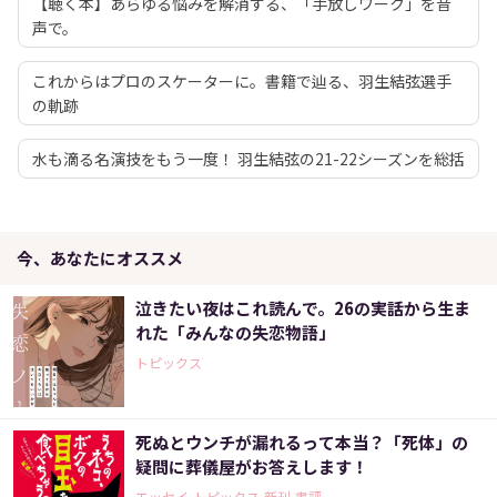
【聴く本】あらゆる悩みを解消する、「手放しワーク」を音
声で。
これからはプロのスケーターに。書籍で辿る、羽生結弦選手
の軌跡
水も滴る名演技をもう一度！ 羽生結弦の21-22シーズンを総括
今、あなたにオススメ
泣きたい夜はこれ読んで。26の実話から生ま
れた「みんなの失恋物語」
トピックス
死ぬとウンチが漏れるって本当？「死体」の
疑問に葬儀屋がお答えします！
エッセイ,トピックス,新刊,書評