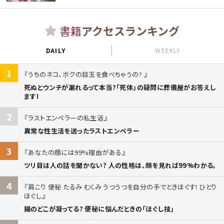
書籍
アクセスランキング
DAILY
WEEKLY
1
うちのネコ、ボクの目玉を食べちゃうの?
死ぬとウンチが漏れるって本当?「死体」の疑問に葬儀屋がお答えし
ます!
2
ラストエンペラーの私生活
異常な性生活を送ったラストエンペラー
3
あなたの顔には99%理由がある
ツリ目は人の話を聞かない? 人の性格は、顔を見れば99%わかる。
4
肩こり 便秘 たるみ むくみ うつうつを自分の手でときほぐす! ひとり
ほぐし
腸のどこが凝ってる? 便秘に悩んだときの「ほぐし技」