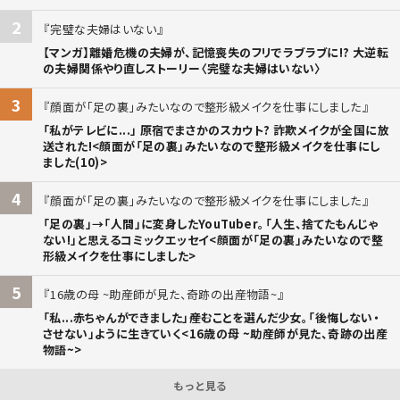
2
完璧な夫婦はいない
【マンガ】離婚危機の夫婦が、記憶喪失のフリでラブラブに!? 大逆転
の夫婦関係やり直しストーリー〈完璧な夫婦はいない〉
3
顔面が「足の裏」みたいなので整形級メイクを仕事にしました
「私がテレビに...」 原宿でまさかのスカウト? 詐欺メイクが全国に放
送された!<顔面が「足の裏」みたいなので整形級メイクを仕事にし
ました(10)>
4
顔面が「足の裏」みたいなので整形級メイクを仕事にしました
「足の裏」→「人間」に変身したYouTuber。「人生、捨てたもんじゃ
ない!」と思えるコミックエッセイ<顔面が「足の裏」みたいなので整
形級メイクを仕事にしました>
5
16歳の母 ~助産師が見た、奇跡の出産物語~
「私...赤ちゃんができました」――産むことを選んだ少女。「後悔しない・
させない」ように生きていく<16歳の母 ~助産師が見た、奇跡の出産
物語~>
もっと見る