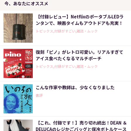
今、あなたにオススメ
【付録レビュー】NetflixのポータブルLEDラ
ンタンで、映画タイムもアウトドアも充実！
トピックス,付録がすごい,雑誌・ムック
復刻「ピノ」がレトロ可愛い。リアルすぎて
アイス食べたくなるマルチポーチ
トピックス,付録がすごい,雑誌・ムック
こんな作家や教師は、少なくなりました
書評
【これ、付録です！】売り切れ続出！DEAN ＆
DELUCAのレジかごバッグと保冷ボトルケース