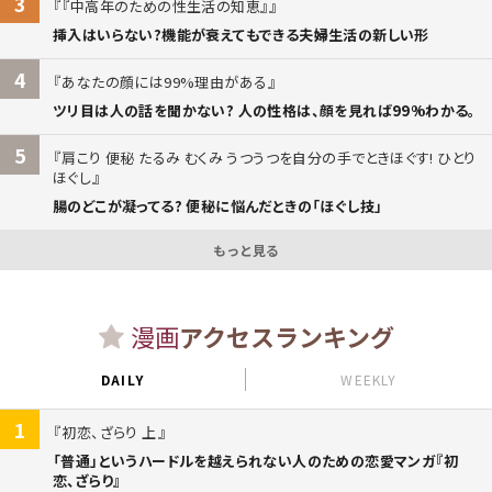
3
『中高年のための性生活の知恵』
挿入はいらない?機能が衰えてもできる夫婦生活の新しい形
4
あなたの顔には99%理由がある
ツリ目は人の話を聞かない? 人の性格は、顔を見れば99%わかる。
5
肩こり 便秘 たるみ むくみ うつうつを自分の手でときほぐす! ひとり
ほぐし
腸のどこが凝ってる? 便秘に悩んだときの「ほぐし技」
もっと見る
漫画
アクセスランキング
DAILY
WEEKLY
1
初恋、ざらり 上
「普通」というハードルを越えられない人のための恋愛マンガ『初
恋、ざらり』