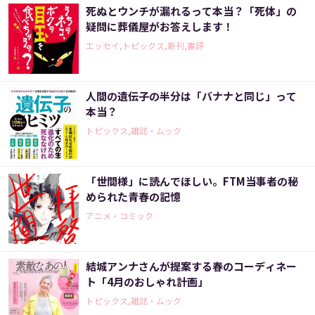
死ぬとウンチが漏れるって本当？「死体」の
疑問に葬儀屋がお答えします！
エッセイ,トピックス,新刊,書評
人間の遺伝子の半分は「バナナと同じ」って
本当？
トピックス,雑誌・ムック
「世間様」に読んでほしい。FTM当事者の秘
められた青春の記憶
アニメ・コミック
結城アンナさんが提案する春のコーディネー
ト「4月のおしゃれ計画」
トピックス,雑誌・ムック