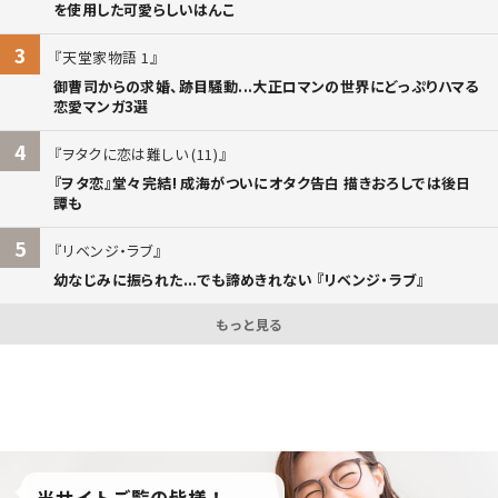
を使用した可愛らしいはんこ
3
天堂家物語 1
御曹司からの求婚、跡目騒動...大正ロマンの世界にどっぷりハマる
恋愛マンガ3選
4
ヲタクに恋は難しい (11)
『ヲタ恋』堂々完結! 成海がついにオタク告白 描きおろしでは後日
譚も
5
リベンジ・ラブ
幼なじみに振られた...でも諦めきれない 『リベンジ・ラブ』
もっと見る
当サイトご覧の皆様！