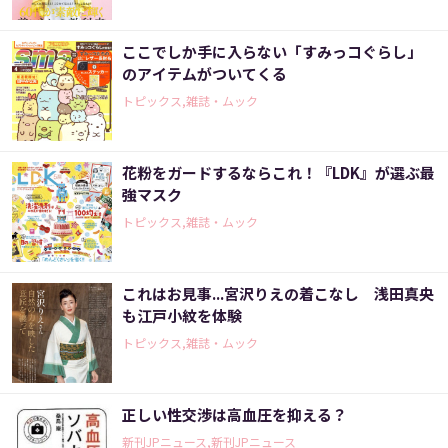
ここでしか手に入らない「すみっコぐらし」
のアイテムがついてくる
トピックス,雑誌・ムック
花粉をガードするならこれ！『LDK』が選ぶ最
強マスク
トピックス,雑誌・ムック
これはお見事...宮沢りえの着こなし 浅田真央
も江戸小紋を体験
トピックス,雑誌・ムック
正しい性交渉は高血圧を抑える？
新刊JPニュース,新刊JPニュース