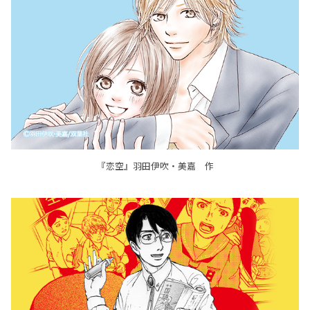
『恋空』羽田伊吹・美嘉 作