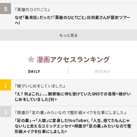
5
薬屋のひとりごと
なぜ「毒見役」だった?『薬屋のひとりごと』日向夏さんが歴史ツアー
へ!
もっと見る
漫画
アクセスランキング
DAILY
WEEKLY
1
娘がいじめをしていました
「え? 何よこれ」...。謝罪後に待ち受けていたSNSでの告発<娘がい
じめをしていました(9)>
2
顔面が「足の裏」みたいなので整形級メイクを仕事にしました
「足の裏」→「人間」に変身したYouTuber。「人生、捨てたもんじゃ
ない!」と思えるコミックエッセイ<顔面が「足の裏」みたいなので整
形級メイクを仕事にしました>