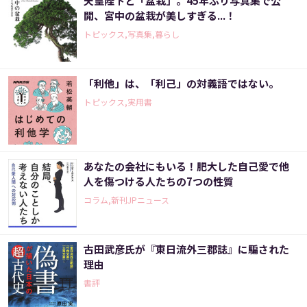
天皇陛下と「盆栽」。45年ぶり写真集で公
開、宮中の盆栽が美しすぎる...！
トピックス,写真集,暮らし
「利他」は、「利己」の対義語ではない。
トピックス,実用書
あなたの会社にもいる！肥大した自己愛で他
人を傷つける人たちの7つの性質
コラム,新刊JPニュース
古田武彦氏が『東日流外三郡誌』に騙された
理由
書評