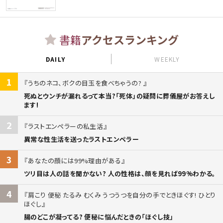
書籍
アクセスランキング
DAILY
WEEKLY
1
うちのネコ、ボクの目玉を食べちゃうの?
死ぬとウンチが漏れるって本当?「死体」の疑問に葬儀屋がお答えし
ます!
2
ラストエンペラーの私生活
異常な性生活を送ったラストエンペラー
3
あなたの顔には99%理由がある
ツリ目は人の話を聞かない? 人の性格は、顔を見れば99%わかる。
4
肩こり 便秘 たるみ むくみ うつうつを自分の手でときほぐす! ひとり
ほぐし
腸のどこが凝ってる? 便秘に悩んだときの「ほぐし技」