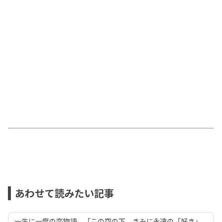
あわせて読みたい記事
一生に一度の恋物語 「この空の下、きみに永遠の「好き」