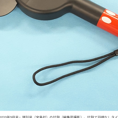
NG 2020年9月号」増刊号（宝島社）の付録（編集部撮影）。付録で羽根なしタ