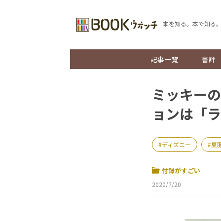
本を知る。本で知る
記事一覧
書評
ミッキーの
ョンは「ラ
ディズニー
夏
付録がすごい
2020/7/20