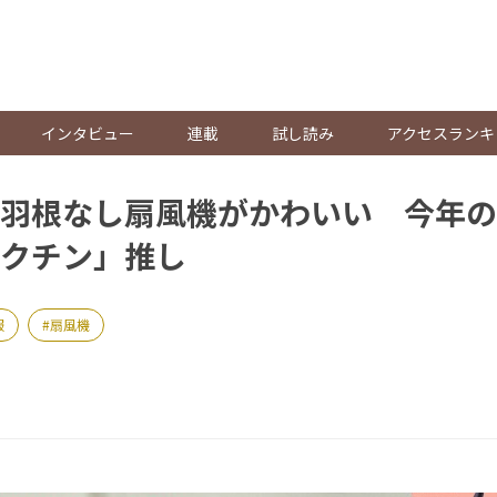
。
インタビュー
連載
試し読み
アクセスランキ
羽根なし扇風機がかわいい 今年の
クチン」推し
服
扇風機