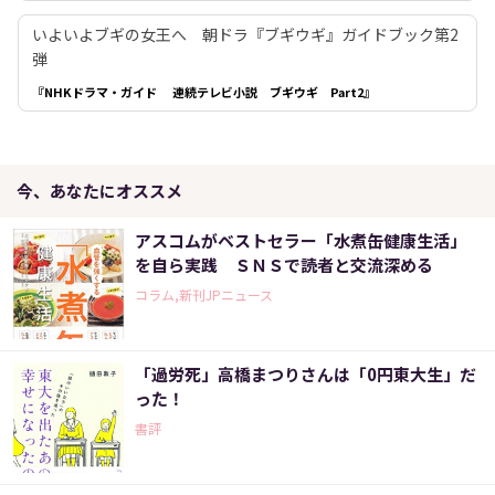
いよいよブギの女王へ 朝ドラ『ブギウギ』ガイドブック第2
弾
『NHKドラマ・ガイド 連続テレビ小説 ブギウギ Part2』
今、あなたにオススメ
アスコムがベストセラー「水煮缶健康生活」
を自ら実践 ＳＮＳで読者と交流深める
コラム,新刊JPニュース
「過労死」高橋まつりさんは「0円東大生」だ
った！
書評