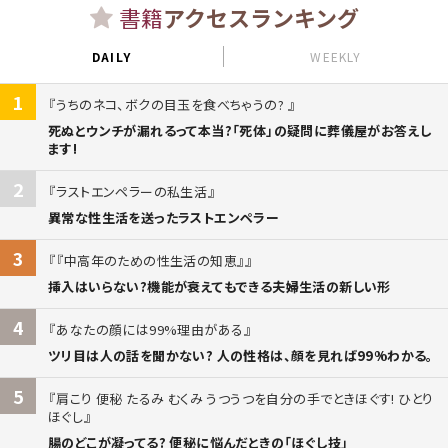
書籍
アクセスランキング
DAILY
WEEKLY
1
うちのネコ、ボクの目玉を食べちゃうの?
死ぬとウンチが漏れるって本当?「死体」の疑問に葬儀屋がお答えし
ます!
2
ラストエンペラーの私生活
異常な性生活を送ったラストエンペラー
3
『中高年のための性生活の知恵』
挿入はいらない?機能が衰えてもできる夫婦生活の新しい形
4
あなたの顔には99%理由がある
ツリ目は人の話を聞かない? 人の性格は、顔を見れば99%わかる。
5
肩こり 便秘 たるみ むくみ うつうつを自分の手でときほぐす! ひとり
ほぐし
腸のどこが凝ってる? 便秘に悩んだときの「ほぐし技」