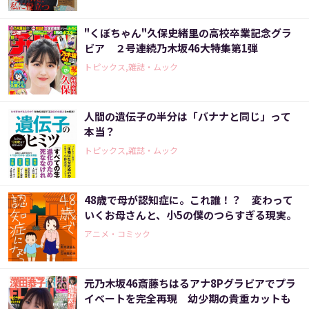
"くぼちゃん"久保史緒里の高校卒業記念グラ
ビア ２号連続乃木坂46大特集第1弾
トピックス,雑誌・ムック
人間の遺伝子の半分は「バナナと同じ」って
本当？
トピックス,雑誌・ムック
48歳で母が認知症に。これ誰！？ 変わって
いくお母さんと、小5の僕のつらすぎる現実。
アニメ・コミック
元乃木坂46斎藤ちはるアナ8Pグラビアでプラ
イベートを完全再現 幼少期の貴重カットも