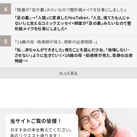
4
顔面が「足の裏」みたいなので整形級メイクを仕事にしました
「足の裏」→「人間」に変身したYouTuber。「人生、捨てたもんじゃ
ない!」と思えるコミックエッセイ<顔面が「足の裏」みたいなので整
形級メイクを仕事にしました>
5
16歳の母 ~助産師が見た、奇跡の出産物語~
「私...赤ちゃんができました」――産むことを選んだ少女。「後悔しない・
させない」ように生きていく<16歳の母 ~助産師が見た、奇跡の出産
物語~>
もっと見る
当サイトご覧の皆様！
おすすめの本を教えてください。
本のリクエスト承ります！