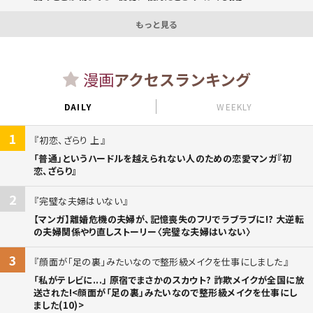
もっと見る
漫画
アクセスランキング
DAILY
WEEKLY
1
初恋、ざらり 上
「普通」というハードルを越えられない人のための恋愛マンガ『初
恋、ざらり』
2
完璧な夫婦はいない
【マンガ】離婚危機の夫婦が、記憶喪失のフリでラブラブに!? 大逆転
の夫婦関係やり直しストーリー〈完璧な夫婦はいない〉
3
顔面が「足の裏」みたいなので整形級メイクを仕事にしました
「私がテレビに...」 原宿でまさかのスカウト? 詐欺メイクが全国に放
送された!<顔面が「足の裏」みたいなので整形級メイクを仕事にし
ました(10)>