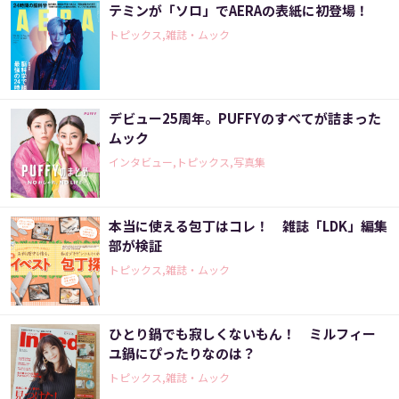
テミンが「ソロ」でAERAの表紙に初登場！
トピックス,雑誌・ムック
デビュー25周年。PUFFYのすべてが詰まった
ムック
インタビュー,トピックス,写真集
本当に使える包丁はコレ！ 雑誌「LDK」編集
部が検証
トピックス,雑誌・ムック
ひとり鍋でも寂しくないもん！ ミルフィー
ユ鍋にぴったりなのは？
トピックス,雑誌・ムック