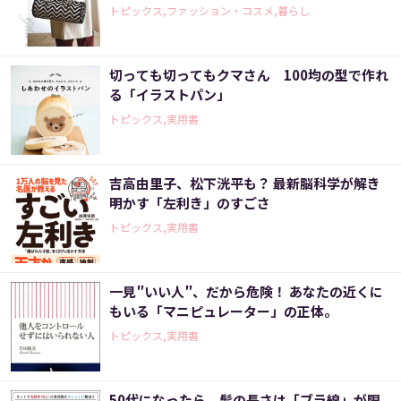
トピックス,ファッション・コスメ,暮らし
切っても切ってもクマさん 100均の型で作れ
る「イラストパン」
トピックス,実用書
吉高由里子、松下洸平も？ 最新脳科学が解き
明かす「左利き」のすごさ
トピックス,実用書
一見″いい人″、だから危険！ あなたの近くに
もいる「マニピュレーター」の正体。
トピックス,実用書
50代になったら、髪の長さは「ブラ線」が限