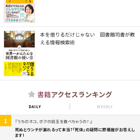
本を借りるだけじゃない 図書館司書が教
える情報検索術
書籍
アクセスランキング
DAILY
WEEKLY
1
うちのネコ、ボクの目玉を食べちゃうの?
死ぬとウンチが漏れるって本当?「死体」の疑問に葬儀屋がお答えし
ます!