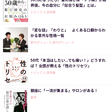
界値。今の自分に「似合う髪型」とは。
トピックス,実用書
「変な話」「わりと」 よくある口癖からわ
かる意外な性格一覧
新刊JPニュース,新刊JPニュース
50代「本当はしたい...でも痛い！」どうすれ
ば？ 女医が教える「性のトリセツ」
トピックス,実用書
銀座に「一流が集まる」サロンがある！
書評