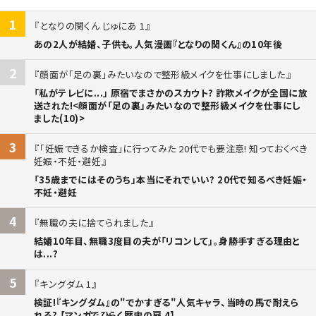
1
となりの関くん じゅにあ 1
あの2人が結婚、子供も。人気漫画『となりの関くん』の10年後
2
顔面が「足の裏」みたいなので整形級メイクを仕事にしました
「私がテレビに...」 原宿でまさかのスカウト? 詐欺メイクが全国に放
送された!<顔面が「足の裏」みたいなので整形級メイクを仕事にし
ました(10)>
3
「妊娠できるか検査」に行ってみた 20代でも要注意! 知っておくべき
妊娠・不妊・避妊
「35歳までにはそのうち」本当にそれでいい? 20代で知るべき妊娠・
不妊・避妊
4
無職の夫に捨てられました
結婚10年目、無職3度目の夫が「リコンして」。身勝手すぎる理由と
は...?
5
キングダム 1
検証!『キングダム』の"でかすぎる"人気キャラ、当時の馬で耐えら
れる? 【マンガでひらく歴史の扉 4】