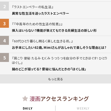
2
ラストエンペラーの私生活
異常な性生活を送ったラストエンペラー
3
『中高年のための性生活の知恵』
挿入はいらない?機能が衰えてもできる夫婦生活の新しい形
4
60代ひとり暮らし明るく楽しむ生きる術。
お手本にしたい62歳。Mimiさんがおしゃれで楽しそうな理由とは?
5
肩こり 便秘 たるみ むくみ うつうつを自分の手でときほぐす! ひとり
ほぐし
腸のどこが凝ってる? 便秘に悩んだときの「ほぐし技」
もっと見る
漫画
アクセスランキング
DAILY
WEEKLY