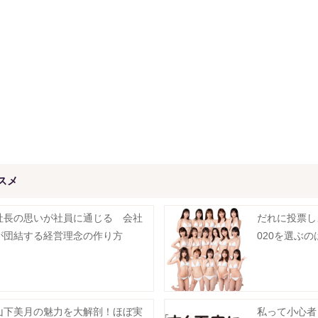
スメ
社長の思いが社員に通じる 会社
だれに投票し
が団結する経営理念の作り方
020を選ぶ
山下美月の魅力を大解剖！ほぼ実
私って小心者