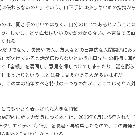
話は伝わらないのか」という、口下手には少しキツめの指摘から
のは、聞き手のせいではなく、自分のせいであるということ
ろう。しかし、どう直せばいいのかが分からない。本書はその
てくれる。
だけでなく、夫婦や恋人、友人などの日常的な人間関係にお
識」が欠けていると話が伝わらないという出口先生 の指摘に耳
」と「客観」を混同し、意見を押しつけてしまったり、話を膨ら
てしまったりという ことは身に覚えがある人が多いはずだ。
、この本の特筆すべき特徴の一つなのだが、ここではそれ以
、とても小さく表示された大きな特徴
論理的に話す力が身につく本』は、2012年6月に発行された
SBクリエイティブ／刊）を改題・再編集したもので、この再発
六判へと“大きく”なっている。