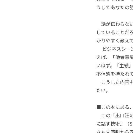
うしてあなたの
話が伝わらない
していることだ
かりやすく教え
ビジネスシーン
えば、「他者意
いはず。「主観
不信感を持たれ
こうした内容も
たい。
■この本にある
この『出口汪の
に話す技術』（
さも文庫判から四