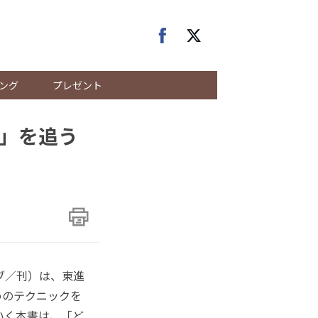
ング
プレゼント
」を追う
ブ／刊）は、東進
めのテクニックを
いく本書は、「ど