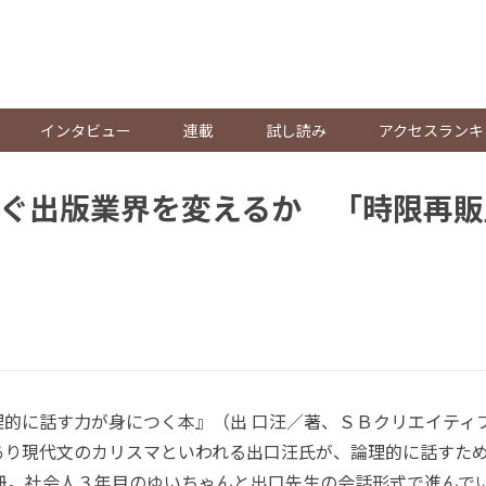
。
インタビュー
連載
試し読み
アクセスランキ
ぐ出版業界を変えるか 「時限再販
的に話す力が身につく本』（出 口汪／著、ＳＢクリエイティ
あり現代文のカリスマといわれる出口汪氏が、論理的に話すた
 冊。社会人３年目のゆいちゃんと出口先生の会話形式で進んで