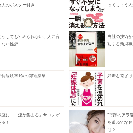
物大のポスター付き
ってしまう人
どうしてもやめられない、人に言
自社の技術が
えない性癖
功する新規事
不倫経験率1位の都道府県
妊娠を遠ざけ
銀座に「一流が集まる」サロンが
"奇跡のアラ
ある！
を重ねてなお
は？