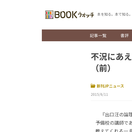
本を知る。本で知る
記事一覧
書評
不況にあえ
（前）
新刊JPニュース
2015/6/11
『出口汪の論理
予備校の講師で
教えてくれる一