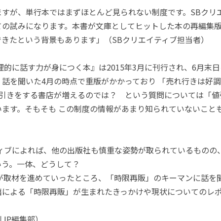
ますが、単行本ではまずほとんど見られない制度です。SBクリ
ての試みになります。本書が文庫としてヒットした本の再編集
できたという背景もあります」（SBクリエイティブ担当者）
に話す力が身につく本』は2015年3月に刊行され、6月末
、話を聞いた4月の時点で重版がかかっており 「売れ行きは好
値引きをする書店が増えるのでは？ という質問については「値
います。そもそも この制度の情報があまり知られていないこと
ィブによれば、他の出版社も慎重な姿勢が取られているものの
いう。一体、どうして？
が取材を進めていったところ、「時限再販」のキーマンに話を
籍による「時限再販」が生まれたきっかけや現状についてのレ
JP編集部）