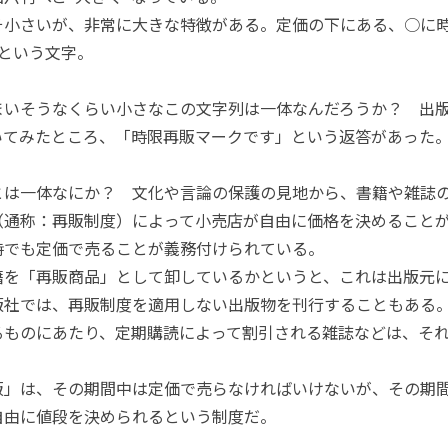
小さいが、非常に大きな特徴がある。定価の下にある、○に時、
という文字。
いそうなくらい小さなこの文字列は一体なんだろうか？ 出版
いてみたところ、「時限再販マークです」という返答があった
は一体なにか？ 文化や言論の保護の見地から、書籍や雑誌
（通称：再販制度）によって小売店が自由に価格を決めること
時でも定価で売ることが義務付けられている。
を「再販商品」として卸しているかというと、これは出版元
版社では、再販制度を適用しない出版物を刊行することもある
るものにあたり、定期購読によって割引される雑誌などは、そ
」は、その期間中は定価で売らなければいけないが、その期
自由に値段を決められるという制度だ。