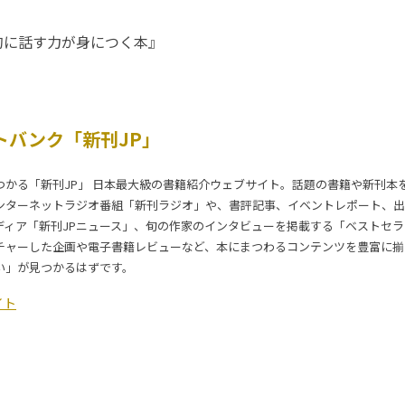
的に話す力が身につく本』
トバンク「新刊JP」
つかる「新刊JP」 日本最大級の書籍紹介ウェブサイト。話題の書籍や新刊本
ンターネットラジオ番組「新刊ラジオ」や、書評記事、イベントレポート、出
ディア「新刊JPニュース」、旬の作家のインタビューを掲載する「ベストセ
チャーした企画や電子書籍レビューなど、本にまつわるコンテンツを豊富に揃
い」が見つかるはずです。
イト