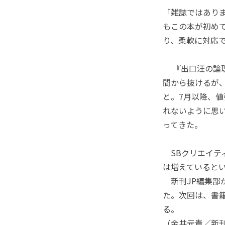
「雑誌ではあり
もこの本が初め
り、柔軟に対応
『出口汪の論理的
間から抜けるが
と。7月以降、
れないように思
ってきた。
SBクリエイテ
は増えていると
新刊JP編集部
た。次回は、書
る。
（金井元貴／新刊