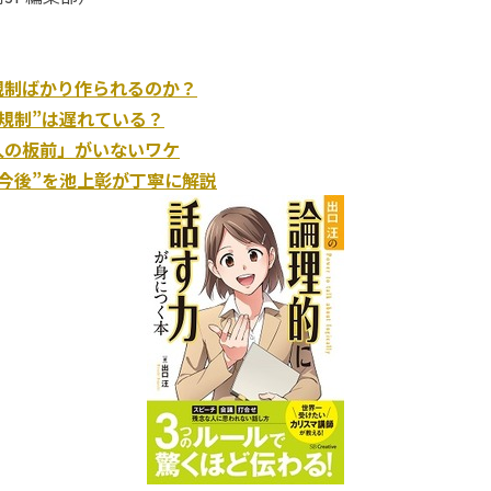
規制ばかり作られるのか？
規制”は遅れている？
人の板前」がいないワケ
今後”を池上彰が丁寧に解説