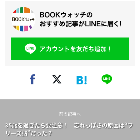
前の記事へ
35歳を過ぎたら要注意！ 忘れっぽさの原因は“フ
リーズ脳”だった？