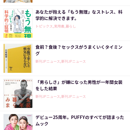
あなたが抱える「もう無理」なストレス、科
学的に解決できます。
トピックス,実用書,暮らし
食前？食後？セックスがうまくいくタイミン
グ
新刊JPニュース,新刊JPニュース
「男らしさ」が嫌になった男性が一年間女装
をした結果
新刊JPニュース,新刊JPニュース
デビュー25周年。PUFFYのすべてが詰まった
ムック