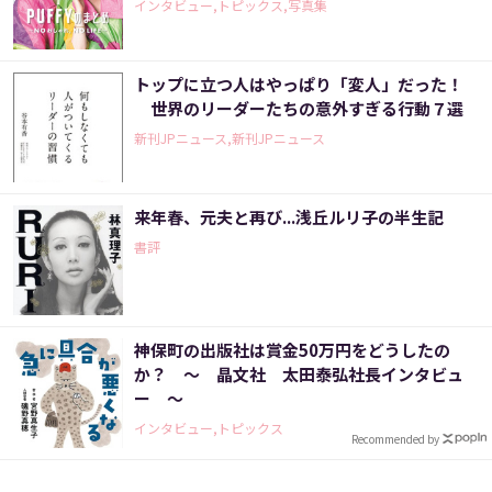
インタビュー,トピックス,写真集
トップに立つ人はやっぱり「変人」だった！
世界のリーダーたちの意外すぎる行動７選
新刊JPニュース,新刊JPニュース
来年春、元夫と再び...浅丘ルリ子の半生記
書評
神保町の出版社は賞金50万円をどうしたの
か？ ～ 晶文社 太田泰弘社長インタビュ
ー ～
インタビュー,トピックス
Recommended by