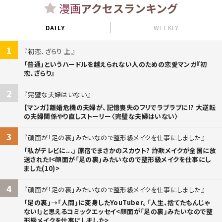
漫画
アクセスランキング
DAILY
WEEKLY
1
初恋、ざらり 上
「普通」というハードルを越えられない人のための恋愛マンガ『初
恋、ざらり』
2
完璧な夫婦はいない
【マンガ】離婚危機の夫婦が、記憶喪失のフリでラブラブに!? 大逆転
の夫婦関係やり直しストーリー〈完璧な夫婦はいない〉
3
顔面が「足の裏」みたいなので整形級メイクを仕事にしました
「私がテレビに...」 原宿でまさかのスカウト? 詐欺メイクが全国に放
送された!<顔面が「足の裏」みたいなので整形級メイクを仕事にし
ました(10)>
4
顔面が「足の裏」みたいなので整形級メイクを仕事にしました
「足の裏」→「人間」に変身したYouTuber。「人生、捨てたもんじゃ
ない!」と思えるコミックエッセイ<顔面が「足の裏」みたいなので整
形級メイクを仕事にしました>