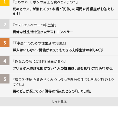
1
うちのネコ、ボクの目玉を食べちゃうの?
死ぬとウンチが漏れるって本当?「死体」の疑問に葬儀屋がお答えし
ます!
2
ラストエンペラーの私生活
異常な性生活を送ったラストエンペラー
3
『中高年のための性生活の知恵』
挿入はいらない?機能が衰えてもできる夫婦生活の新しい形
4
あなたの顔には99%理由がある
ツリ目は人の話を聞かない? 人の性格は、顔を見れば99%わかる。
5
肩こり 便秘 たるみ むくみ うつうつを自分の手でときほぐす! ひとり
ほぐし
腸のどこが凝ってる? 便秘に悩んだときの「ほぐし技」
もっと見る