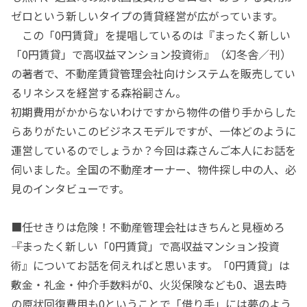
ゼロという新しいタイプの賃貸経営が広がっています。
この「0円賃貸」を提唱しているのは『まったく新しい
「0円賃貸」で高収益マンション投資術』（幻冬舎／刊）
の著者で、不動産賃貸管理会社向けシステムを販売してい
るリネシスを経営する森裕嗣さん。
初期費用がかからないわけですから物件の借り手からした
らありがたいこのビジネスモデルですが、一体どのように
運営しているのでしょうか？今回は森さんご本人にお話を
伺いました。全国の不動産オーナー、物件探し中の人、必
見のインタビューです。
■任せきりは危険！不動産管理会社はきちんと見極めろ
――『まったく新しい「0円賃貸」で高収益マンション投資
術』についてお話を伺えればと思います。「0円賃貸」は
敷金・礼金・仲介手数料が0、火災保険なども0、退去時
の原状回復費用も0ということで「借り手」には夢のよう