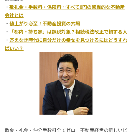
・
敷礼金・手数料・保険料…すべて0円の驚異的な不動産
会社とは
・
値上がり必至！不動産投資の穴場
・
「都内・持ち家」は課税対象？相続税法改正で損する人
・
答えなき時代に自分だけの幸せを見つけるにはどうすれ
ばいい？
敷金・礼金・仲介手数料全てゼロ 不動産経営の新しいビ