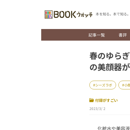
本を知る。本で知る
記事一覧
書評
春のゆらぎ
の美顔器が
シーズラボ
小
付録がすごい
2023/3/ 2
化粧水や美容液