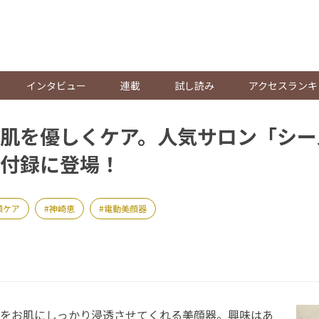
。
インタビュー
連載
試し読み
アクセスランキ
肌を優しくケア。人気サロン「シー
付録に登場！
顔ケア
神崎恵
電動美顔器
をお肌にしっかり浸透させてくれる美顔器。興味はあ