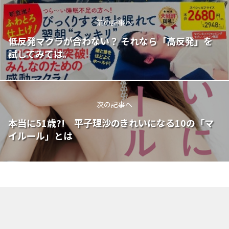
前の記事へ
低反発マクラが合わない？ それなら「高反発」を
試してみては。
次の記事へ
本当に51歳?! 平子理沙のきれいになる10の「マ
イルール」とは