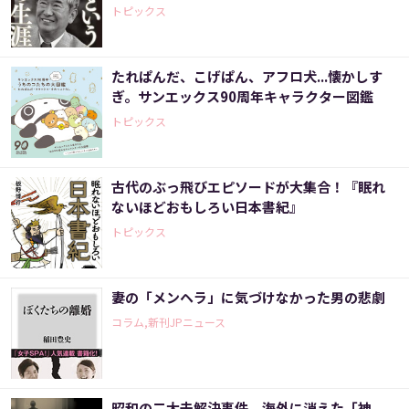
トピックス
たれぱんだ、こげぱん、アフロ犬...懐かしす
ぎ。サンエックス90周年キャラクター図鑑
トピックス
古代のぶっ飛びエピソードが大集合！『眠れ
ないほどおもしろい日本書紀』
トピックス
妻の「メンヘラ」に気づけなかった男の悲劇
コラム,新刊JPニュース
昭和の二大未解決事件。海外に消えた「神