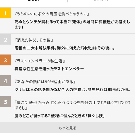
1
うちのネコ、ボクの目玉を食べちゃうの?
死ぬとウンチが漏れるって本当?「死体」の疑問に葬儀屋がお答えし
ます!
2
消えた神父、その後
昭和の二大未解決事件。海外に消えた「神父」はその後...。
3
ラストエンペラーの私生活
異常な性生活を送ったラストエンペラー
4
あなたの顔には99%理由がある
ツリ目は人の話を聞かない? 人の性格は、顔を見れば99%わかる。
5
肩こり 便秘 たるみ むくみ うつうつを自分の手でときほぐす! ひとり
ほぐし
腸のどこが凝ってる? 便秘に悩んだときの「ほぐし技」
もっと見る