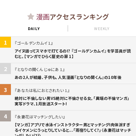
漫画
アクセスランキング
DAILY
WEEKLY
1
ゴールデンカムイ 1
アイヌ語ってスマホで打てるの!? 『ゴールデンカムイ』を学芸員が読
むと。【マンガでひらく歴史の扉 1】
2
となりの関くん じゅにあ 1
あの2人が結婚、子供も。人気漫画『となりの関くん』の10年後
3
あなたは私におとされたい 1
絶対に不倫しない男VS絶対に不倫させる女。「異端の不倫マンガ」
実写ドラマ、1月放送スタート!
4
永妻花はマッチングしたい
【マンガ】アプリで水泳インストラクター男とマッチング!肉体派すぎ
るイケメンにうっとりしていると...「雨宿りしてく?」〈永妻花はマッチ
ングしたい(2)〉