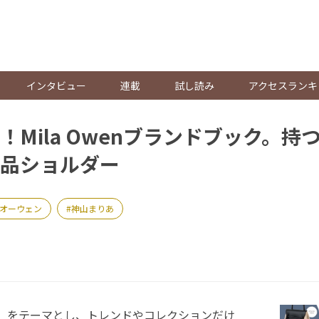
。
インタビュー
連載
試し読み
アクセスランキ
！Mila Owenブランドブック。持
品ショルダー
オーウェン
神山まりあ
SIC」をテーマとし、トレンドやコレクションだけ