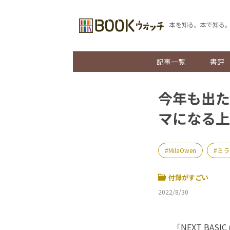
本を知る。本で知る
記事一覧
書評
今年も出た
マになる上
MilaOwen
ミラ
付録がすごい
2022/8/30
「NEXT BA