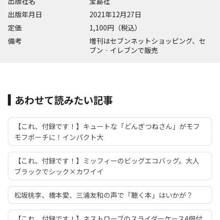
出版社名
宝島社
出版年月日
2021年12月27日
定価
1,100円（税込）
備考
増刊はセブンネットショッピング、セ
ブン‐イレブンで販売
あわせて読みたい記事
【これ、付録です！】キュートな「どんぎつねさん」がモフ
モフポーチに！インパクト大
【これ、付録です！】ミッフィーのビッグエコバッグ。大人
ブラックでシック×カワイイ
松坂桃李、橋本愛、三浦友和の声で「聴く本」はいかが？
【これ、付録です！】ネストローブのスライダーケース4個付