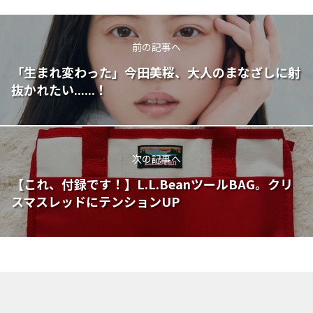
前の記事へ
「生まれ変わった」今田美桜、大人のまなざしに射
抜かれたい......！
次の記事へ
【これ、付録です！】L.L.BeanツールBAG。クリ
スマスレッドにテンションUP