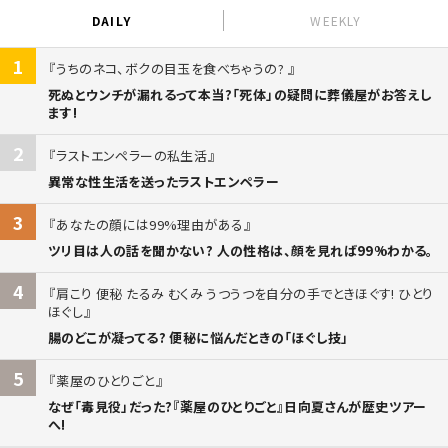
DAILY
WEEKLY
1
うちのネコ、ボクの目玉を食べちゃうの?
死ぬとウンチが漏れるって本当?「死体」の疑問に葬儀屋がお答えし
ます!
2
ラストエンペラーの私生活
異常な性生活を送ったラストエンペラー
3
あなたの顔には99%理由がある
ツリ目は人の話を聞かない? 人の性格は、顔を見れば99%わかる。
4
肩こり 便秘 たるみ むくみ うつうつを自分の手でときほぐす! ひとり
ほぐし
腸のどこが凝ってる? 便秘に悩んだときの「ほぐし技」
5
薬屋のひとりごと
なぜ「毒見役」だった?『薬屋のひとりごと』日向夏さんが歴史ツアー
へ!