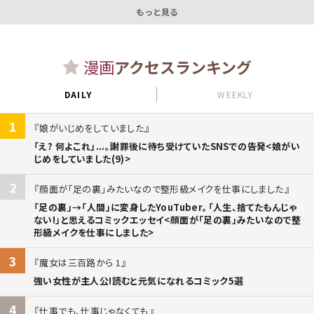
もっと見る
漫画
アクセスランキング
DAILY
WEEKLY
1
娘がいじめをしていました
「え? 何よこれ」...。謝罪後に待ち受けていたSNSでの告発<娘がい
じめをしていました(9)>
2
顔面が「足の裏」みたいなので整形級メイクを仕事にしました
「足の裏」→「人間」に変身したYouTuber。「人生、捨てたもんじゃ
ない!」と思えるコミックエッセイ<顔面が「足の裏」みたいなので整
形級メイクを仕事にしました>
3
魔女は三百路から 1
強い女性が主人公!読むと元気になれるコミック5選
4
仕事でも、仕事じゃなくても