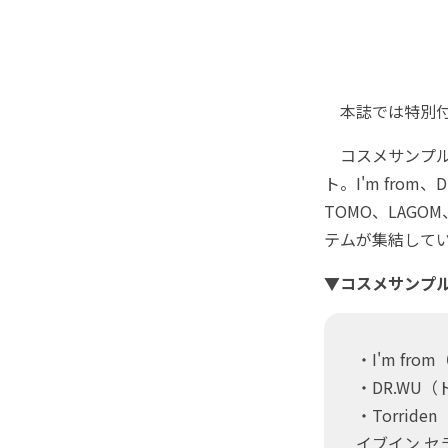
本誌では特別付
コスメサンプル
ト。I'm from、
TOMO、LAG
テムが集結して
▼コスメサンプ
・I'm f
・DR.WU
・Torri
イブイン セ