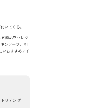
が付いてくる。
人気商品をセレク
ビースキンソープ、MI
ほしいおすすめアイ
、トリデン ダ