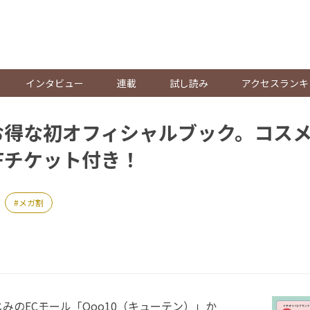
。
インタビュー
連載
試し読み
アクセスランキ
のお得な初オフィシャルブック。コス
FFチケット付き！
メガ割
のECモール「Qoo10（キューテン）」か