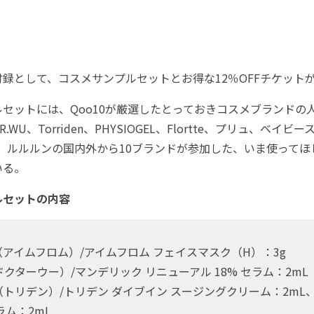
録として、コスメサンプルセットとお得な12％OFFチケット
セットには、Qoo10が厳選したとっておきコスメブランドの
DR.WU、Torriden、PHYSIOGEL、Flortte、プリュ、ベイ
OM、ルルルンの国内外から10ブランドが参加した、いま使って
いる。
ルセットの内容
rom（アイムフロム）/アイムフロム フェイスマスク（H）：3g
（ドクターウー）/マンデリック リニューアル 18% セラム：2mL
den（トリデン）/トリデン ダイブイン スージングクリーム：2mL
ラム：2mL