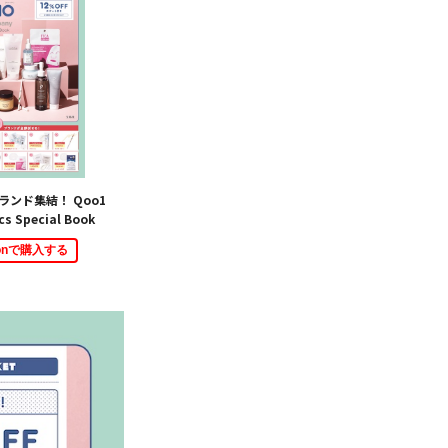
ランド集結！ Qoo1
cs Special Book
zonで購入する