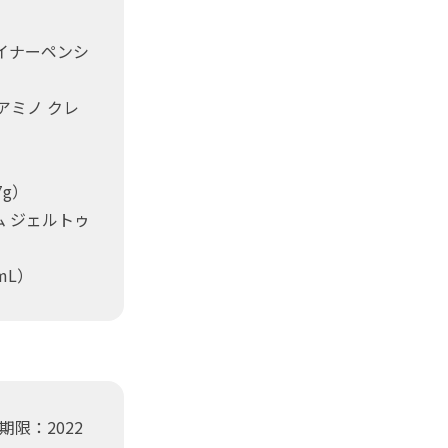
ライナーペンシ
アミノ クレ
7g）
ム ジェルトゥ
mL）
限：2022