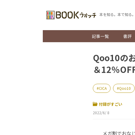
本を知る。本で知る
記事一覧
書評
Qoo10
＆12％O
CICA
Qoo10
付録がすごい
2022/6/ 8
メガ割でおなじみ