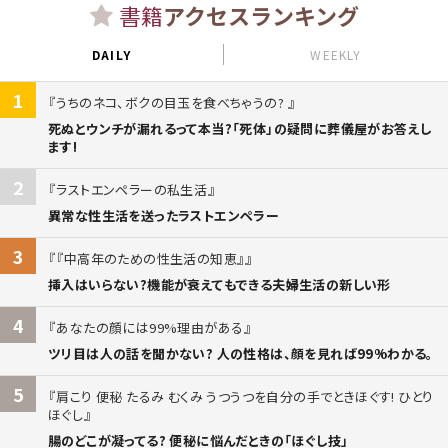
書籍
アクセスランキング
DAILY
WEEKLY
1
うちのネコ、ボクの目玉を食べちゃうの?
死ぬとウンチが漏れるって本当?「死体」の疑問に葬儀屋がお答えし
ます!
2
ラストエンペラーの私生活
異常な性生活を送ったラストエンペラー
3
『中高年のための性生活の知恵』
挿入はいらない?機能が衰えてもできる夫婦生活の新しい形
4
あなたの顔には99%理由がある
ツリ目は人の話を聞かない? 人の性格は、顔を見れば99%わかる。
5
肩こり 便秘 たるみ むくみ うつうつを自分の手でときほぐす! ひとり
ほぐし
腸のどこが凝ってる? 便秘に悩んだときの「ほぐし技」