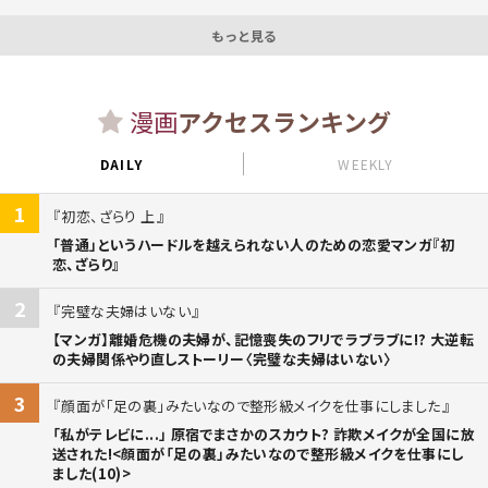
もっと見る
漫画
アクセスランキング
DAILY
WEEKLY
1
初恋、ざらり 上
「普通」というハードルを越えられない人のための恋愛マンガ『初
恋、ざらり』
2
完璧な夫婦はいない
【マンガ】離婚危機の夫婦が、記憶喪失のフリでラブラブに!? 大逆転
の夫婦関係やり直しストーリー〈完璧な夫婦はいない〉
3
顔面が「足の裏」みたいなので整形級メイクを仕事にしました
「私がテレビに...」 原宿でまさかのスカウト? 詐欺メイクが全国に放
送された!<顔面が「足の裏」みたいなので整形級メイクを仕事にし
ました(10)>