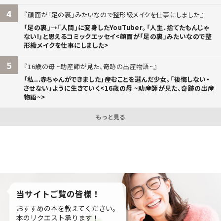
4
顔面が「足の裏」みたいなので整形級メイクを仕事にしました
「足の裏」→「人間」に変身したYouTuber。「人生、捨てたもんじゃ
ない!」と思えるコミックエッセイ<顔面が「足の裏」みたいなので整
形級メイクを仕事にしました>
5
16歳の母 ~助産師が見た、奇跡の出産物語~
「私...赤ちゃんができました」――産むことを選んだ少女。「後悔しない・
させない」ように生きていく<16歳の母 ~助産師が見た、奇跡の出産
物語~>
もっと見る
当サイトご覧の皆様！
おすすめの本を教えてください。
本のリクエスト承ります！