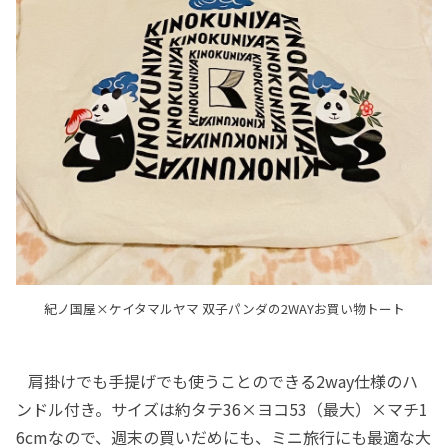
紀ノ国屋×ケイタマルヤマ 双子パンダの2WAYお買い物トート
肩掛けでも手提げでも使うことのできる2way仕様のハ
ンドル付き。サイズは約タテ36×ヨコ53（最大）×マチ1
6cmなので、週末の買いだめにも、ミニ旅行にも最適な大