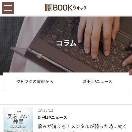
コラム
夕刊フジの書評から
新刊JPニュース
23/10/12
新刊JPニュース
悩みが消える！メンタルが弱った時に効く