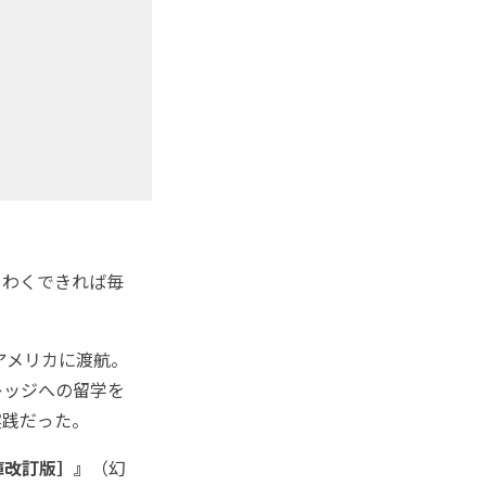
くわくできれば毎
アメリカに渡航。
レッジへの留学を
実践だった。
庫改訂版］』
（幻