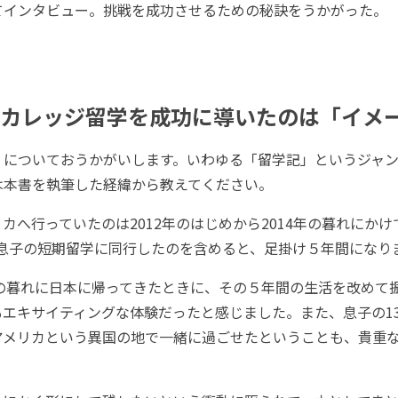
てインタビュー。挑戦を成功させるための秘訣をうかがった。
）
のカレッジ留学を成功に導いたのは「イメ
生』についておうかがいします。いわゆる「留学記」というジャ
は本書を執筆した経緯から教えてください。
カへ行っていたのは2012年のはじめから2014年の暮れにかけ
年に息子の短期留学に同行したのを含めると、足掛け５年間になり
年の暮れに日本に帰ってきたときに、その５年間の生活を改めて
エキサイティングな体験だったと感じました。また、息子の13
アメリカという異国の地で一緒に過ごせたということも、貴重