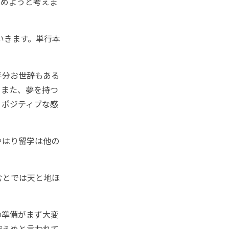
とめようと考えま
ていきます。単行本
半分お世辞もある
。また、夢を持つ
、ポジティブな感
やはり留学は他の
むとでは天と地ほ
の準備がまず大変
控えめと言われて