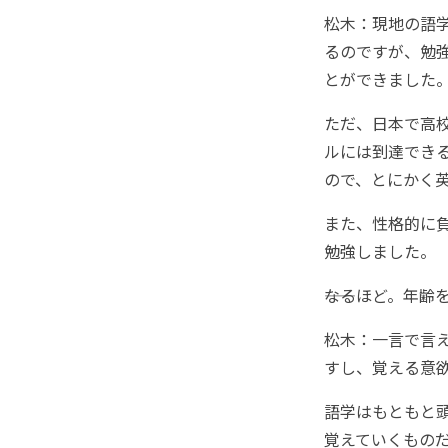
松木：現地の語
るのですが、勉
とができました
ただ、日本で高
ルには到達でき
ので、とにかく
また、性格的に
勉強しました。
――なるほど。年
松木：一言で言
すし、覚える意
語学はもともと
覚えていくもの