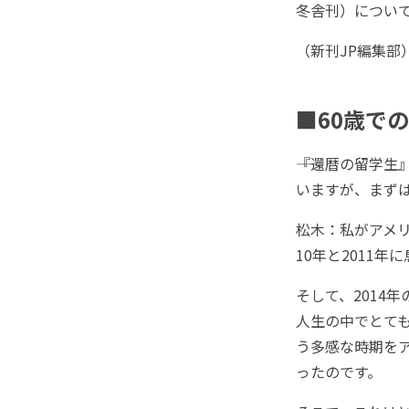
冬舎刊）につい
（新刊JP編集部
■60歳で
――『還暦の留学
いますが、まず
松木：私がアメリ
10年と2011
そして、2014
人生の中でとても
う多感な時期を
ったのです。