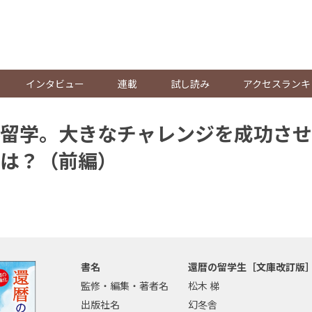
。
インタビュー
連載
試し読み
アクセスランキ
留学。大きなチャレンジを成功させ
は？（前編）
書名
還暦の留学生［文庫改訂版
監修・編集・著者名
松木 梯
出版社名
幻冬舎