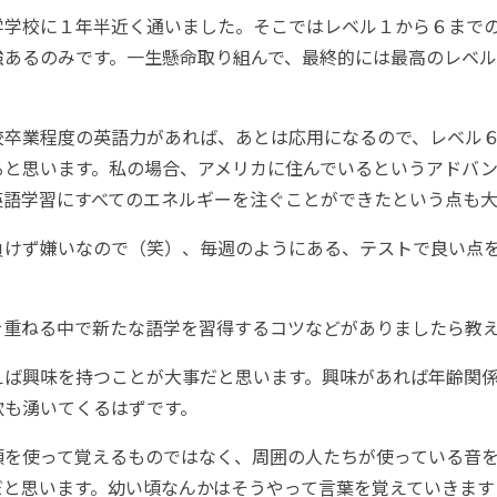
学学校に１年半近く通いました。そこではレベル１から６まで
強あるのみです。一生懸命取り組んで、最終的には最高のレベ
。
校卒業程度の英語力があれば、あとは応用になるので、レベル
ると思います。私の場合、アメリカに住んでいるというアドバ
英語学習にすべてのエネルギーを注ぐことができたという点も大
負けず嫌いなので（笑）、毎週のようにある、テストで良い点
齢を重ねる中で新たな語学を習得するコツなどがありましたら教
えば興味を持つことが大事だと思います。興味があれば年齢関
欲も湧いてくるはずです。
頭を使って覚えるものではなく、周囲の人たちが使っている音
だと思います。幼い頃なんかはそうやって言葉を覚えていきます