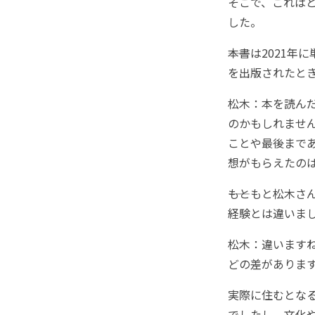
そこで、これは
した。
――本書は202
を出版されたと
松木：本を読ん
のかもしれませ
ことや最後まで
想がもらえたの
――もともと松木
経験とは違いま
松木：違います
どの差がありま
実際に住むとな
でしたし、文化