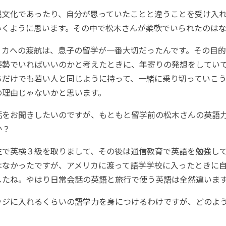
と異文化であったり、自分が思っていたことと違うことを受け入
いくように思います。その中で松木さんが柔軟でいられたのは
リカへの渡航は、息子の留学が一番大切だったんです。その目
姿勢でいればいいのかと考えたときに、年寄りの発想をしてい
ちだけでも若い人と同じように持って、一緒に乗り切っていこ
の理由じゃないかと思います。
お話をお聞きしたいのですが、もともと留学前の松木さんの英語
か？
生で英検３級を取りまして、その後は通信教育で英語を勉強し
はなかったですが、アメリカに渡って語学学校に入ったときに
したね。やはり日常会話の英語と旅行で使う英語は全然違いま
レッジに入れるくらいの語学力を身につけるわけですが、どのよ