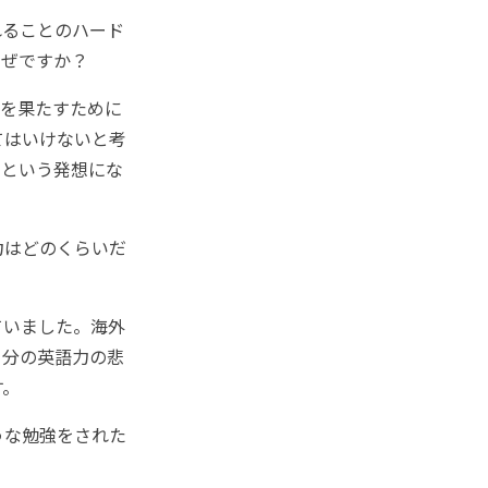
れることのハード
なぜですか？
的を果たすために
てはいけないと考
うという発想にな
力はどのくらいだ
ていました。海外
自分の英語力の悲
す。
うな勉強をされた