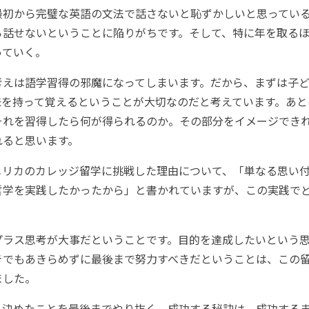
最初から完璧な英語の文法で話さないと恥ずかしいと思ってい
ら話せないということに陥りがちです。そして、特に年を取る
っていく。
考えは語学習得の邪魔になってしまいます。だから、まずは子
味を持って覚えるということが大切なのだと考えています。あと
それを習得したら何が得られるのか。その部分をイメージでき
れると思います。
アメリカのカレッジ留学に挑戦した理由について、「単なる思い
哲学を実践したかったから」と書かれていますが、この実践で
プラス思考が大事だということです。目的を達成したいという
きでもあきらめずに最後まで努力すべきだということは、この
ました。
、決めたことを最後までやり抜く。成功する秘訣は、成功する