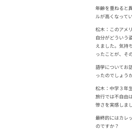
――年齢を重ねる
ルが高くなって
松木：このアメ
自分がどういう
えました。気持
ったことが、そ
――語学について
ったのでしょう
松木：中学３年
旅行では不自由
惨さを実感しま
――最終的にはカ
のですか？