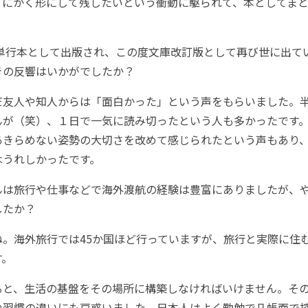
とにかく形にして残したいという衝動に駆られて、本としてま
1年に単行本として出版され、この度文庫改訂版として再び世に出
きの反響はいかがでしたか？
だ友人や知人からは「面白かった」という声をもらいました。
んが（笑）、１日で一気に読み切ったという人も多かったです
あきらめない姿勢の大切さを改めて感じられたという声もあり
はうれしかったです。
さんは旅行や仕事などで海外渡航の経験は豊富にありましたが、
したか？
ね。海外旅行では45か国ほど行っていますが、旅行と実際に住
す。
ると、生活の基盤をその場所に構築しなければいけません。そ
や習慣の違いにも戸惑いました。日本人はよく勤勉で几帳面で