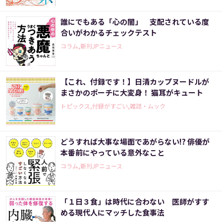
誰にでもある「心の闇」 支配されている度
合いがわかるチェックテスト
コラム,新刊JPニュース
【これ、付録です！】日清カップヌードルが
まさかのポーチに大変身！ 猫耳がキュート
トピックス,付録がすごい,雑誌・ムック
どうすれば大事な場面であがらない!? 俳優が
本番前にやっている意外なこと
コラム,新刊JPニュース
「１日３食」は時代に合わない 医師がすす
める現代人にマッチした食事法