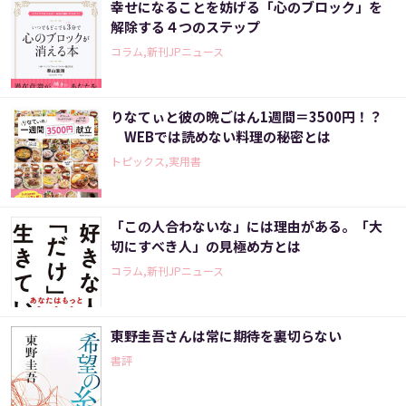
幸せになることを妨げる「心のブロック」を
解除する４つのステップ
コラム,新刊JPニュース
りなてぃと彼の晩ごはん1週間＝3500円！？
WEBでは読めない料理の秘密とは
トピックス,実用書
「この人合わないな」には理由がある。「大
切にすべき人」の見極め方とは
コラム,新刊JPニュース
東野圭吾さんは常に期待を裏切らない
書評