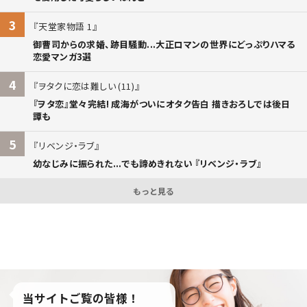
3
天堂家物語 1
御曹司からの求婚、跡目騒動...大正ロマンの世界にどっぷりハマる
恋愛マンガ3選
4
ヲタクに恋は難しい (11)
『ヲタ恋』堂々完結! 成海がついにオタク告白 描きおろしでは後日
譚も
5
リベンジ・ラブ
幼なじみに振られた...でも諦めきれない 『リベンジ・ラブ』
もっと見る
当サイトご覧の皆様！