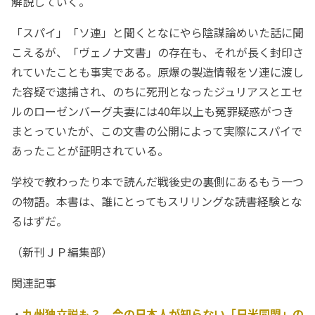
解説していく。
「スパイ」「ソ連」と聞くとなにやら陰謀論めいた話に聞
こえるが、「ヴェノナ文書」の存在も、それが長く封印さ
れていたことも事実である。原爆の製造情報をソ連に渡し
た容疑で逮捕され、のちに死刑となったジュリアスとエセ
ルのローゼンバーグ夫妻には40年以上も冤罪疑惑がつき
まとっていたが、この文書の公開によって実際にスパイで
あったことが証明されている。
学校で教わったり本で読んだ戦後史の裏側にあるもう一つ
の物語。本書は、誰にとってもスリリングな読書経験とな
るはずだ。
（新刊ＪＰ編集部）
関連記事
・
九州独立説も？ 今の日本人が知らない「日米同盟」の