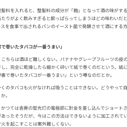
整髪料を入れると、整髪料の成分が「麹」となって酒の味がす
当たりがよく飲みすぎると酔っぱらってしまうほどの味わいだ
ースを食事で出されるパンのイースト菌で発酵させて酒にする
書で巻いたタバコが一番うまい」
、こちらは酒ほど難しくない。バナナやグレープフルーツの皮
干し、完全に乾燥したら細かく砕いて紙で巻くのだという。紙
辞書で巻いたタバコが一番うまい」という噂なのだとか。
かくのタバコも火がなければ吸うことはできない。どうやって
うか。
、かつては舎房の蛍光灯の電極部に針金を差し込んでショート
があったそうだが、今はこの方法はできないように加工されて
で火を起こすことは案外難しくない。