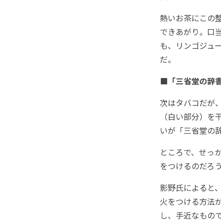
熱いお茶にこの
できあがり。口
も、リンゴジュ
だ。
■「三省堂の辞
次はタバコだが
（白い部分）を
いが「三省堂の
ところで、せっ
をつけるのだろ
影野氏によると
火をつける方法
し、手近なもの