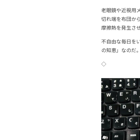
老眼鏡や近視用
切れ端を布団か
摩擦熱を発生さ
不自由な毎日を
の知恵」なのだ
◇