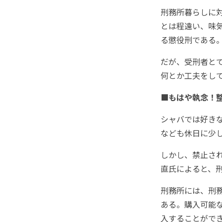
刑務所暮らしに
とは程遠い、味
る懲役刑である
だが、受刑者と
何とか工夫をし
■もはや執念！
シャバでは好き
なども休日に少
しかし、禁止さ
直氏によると、
刑務所には、刑
ある。購入可能
入することがで