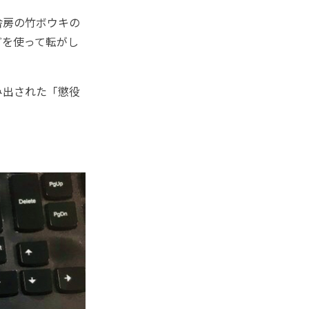
舎房の竹ボウキの
どを使って転がし
み出された「懲役