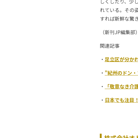
しくしたり、少
れている。その
すれば新鮮な驚
（新刊JP編集部
関連記事
・
足立区が分か
・
"紀州のドン
・
「敬意なき介
・
日本でも注目
株式会社オ