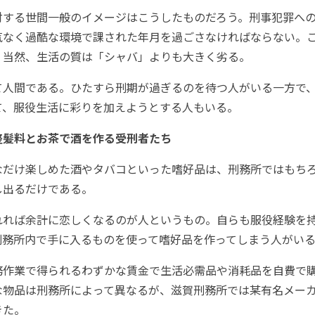
対する世間一般のイメージはこうしたものだろう。刑事犯罪へ
気なく過酷な環境で課された年月を過ごさなければならない。
。当然、生活の質は「シャバ」よりも大きく劣る。
て人間である。ひたすら刑期が過ぎるのを待つ人がいる一方で
て、服役生活に彩りを加えようとする人もいる。
整髪料とお茶で酒を作る受刑者たち
なだけ楽しめた酒やタバコといった嗜好品は、刑務所ではもち
し出るだけである。
れれば余計に恋しくなるのが人というもの。自らも服役経験を
刑務所内で手に入るものを使って嗜好品を作ってしまう人がい
務作業で得られるわずかな賃金で生活必需品や消耗品を自費で
な物品は刑務所によって異なるが、滋賀刑務所では某有名メー
きた。