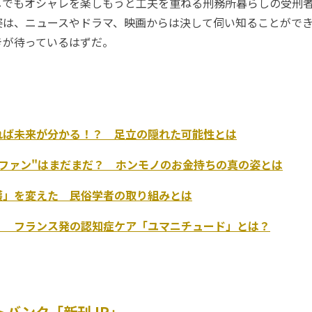
しでもオシャレを楽しもうと工夫を重ねる刑務所暮らしの受刑
姿は、ニュースやドラマ、映画からは決して伺い知ることがで
きが待っているはずだ。
）
れば未来が分かる！？ 足立の隠れた可能性とは
・ファン"はまだまだ？ ホンモノのお金持ちの真の姿とは
護」を変えた 民俗学者の取り組みとは
！ フランス発の認知症ケア「ユマニチュード」とは？
トバンク「新刊JP」