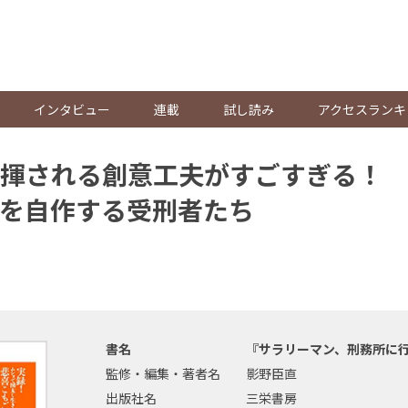
。
インタビュー
連載
試し読み
アクセスランキ
揮される創意工夫がすごすぎる！ 
好品を自作する受刑者たち
書名
『サラリーマン、刑務所に行
監修・編集・著者名
影野臣直
出版社名
三栄書房