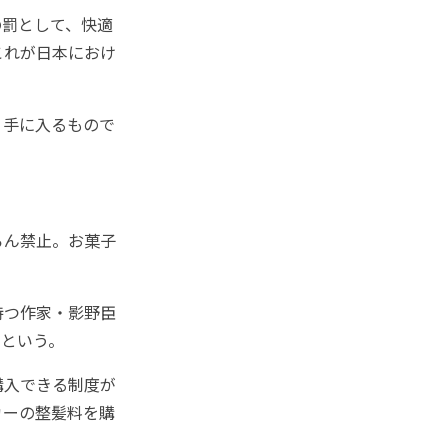
の罰として、快適
これが日本におけ
、手に入るもので
ろん禁止。お菓子
持つ作家・影野臣
るという。
購入できる制度が
カーの整髪料を購