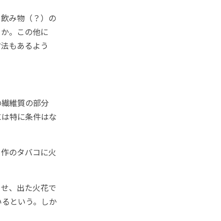
る飲み物（？）の
とか。この他に
方法もあるよう
の繊維質の部分
には特に条件はな
自作のタバコに火
させ、出た火花で
いるという。しか