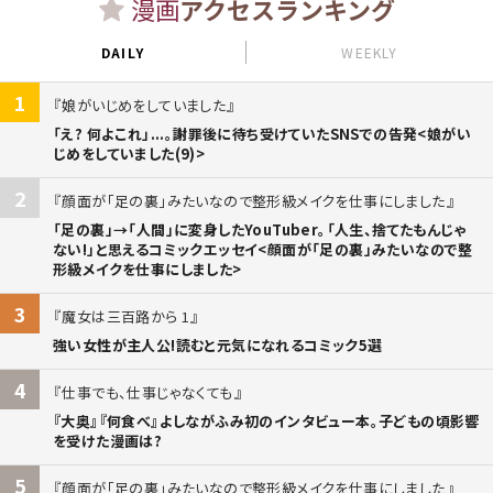
漫画
アクセスランキング
DAILY
WEEKLY
1
娘がいじめをしていました
「え? 何よこれ」...。謝罪後に待ち受けていたSNSでの告発<娘がい
じめをしていました(9)>
2
顔面が「足の裏」みたいなので整形級メイクを仕事にしました
「足の裏」→「人間」に変身したYouTuber。「人生、捨てたもんじゃ
ない!」と思えるコミックエッセイ<顔面が「足の裏」みたいなので整
形級メイクを仕事にしました>
3
魔女は三百路から 1
強い女性が主人公!読むと元気になれるコミック5選
4
仕事でも、仕事じゃなくても
『大奥』『何食べ』よしながふみ初のインタビュー本。子どもの頃影響
を受けた漫画は?
5
顔面が「足の裏」みたいなので整形級メイクを仕事にしました