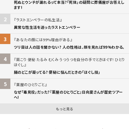
死ぬとウンチが漏れるって本当?「死体」の疑問に葬儀屋がお答えし
ます!
2
ラストエンペラーの私生活
異常な性生活を送ったラストエンペラー
3
あなたの顔には99%理由がある
ツリ目は人の話を聞かない? 人の性格は、顔を見れば99%わかる。
4
肩こり 便秘 たるみ むくみ うつうつを自分の手でときほぐす! ひとり
ほぐし
腸のどこが凝ってる? 便秘に悩んだときの「ほぐし技」
5
薬屋のひとりごと
なぜ「毒見役」だった?『薬屋のひとりごと』日向夏さんが歴史ツアー
へ!
もっと見る