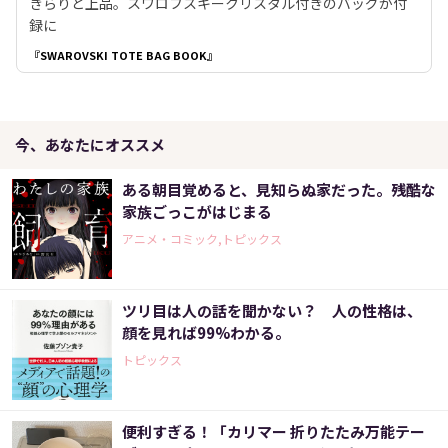
きらりと上品。スワロフスキークリスタル付きのバッグが付
録に
『SWAROVSKI TOTE BAG BOOK』
今、あなたにオススメ
ある朝目覚めると、見知らぬ家だった。残酷な
家族ごっこがはじまる
アニメ・コミック,トピックス
ツリ目は人の話を聞かない？ 人の性格は、
顔を見れば99%わかる。
トピックス
便利すぎる！「カリマー 折りたたみ万能テー