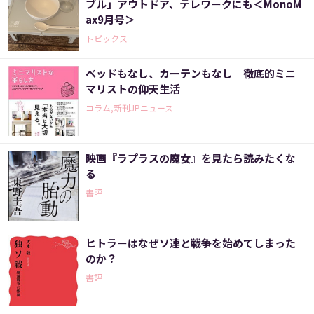
ブル」アウトドア、テレワークにも＜MonoM
ax9月号＞
トピックス
ベッドもなし、カーテンもなし 徹底的ミニ
マリストの仰天生活
コラム,新刊JPニュース
映画『ラプラスの魔女』を見たら読みたくな
る
書評
ヒトラーはなぜソ連と戦争を始めてしまった
のか？
書評