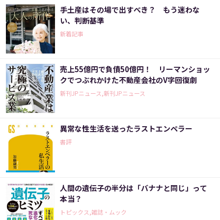
手土産はその場で出すべき？ もう迷わな
い、判断基準
新着記事
売上55億円で負債50億円！ リーマンショッ
クでつぶれかけた不動産会社のV字回復劇
新刊JPニュース,新刊JPニュース
異常な性生活を送ったラストエンペラー
書評
人間の遺伝子の半分は「バナナと同じ」って
本当？
トピックス,雑誌・ムック