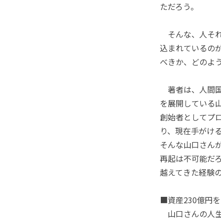
ただろう。
そんな、人それ
込まれているの
べきか、どのよ
著者は、人間国
を展開している山
創始者としてプ
り、現在手がけ
そんな山口さん
再起は不可能だ
越えてきた経験
■資産230億円
山口さんの人生