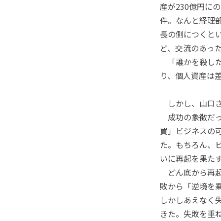
産が230億円に
件。なんと経理
長の側につくと
ど、交流のあっ
「誰かを殺した
り、個人資産は
しかし、山口さ
成功の象徴だっ
買」ビジネスの
た。もちろん、
いに再起を果た
どん底から再起
敗から「逆境を
しかしあえなく
きた。失敗を重