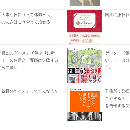
「大事な日に限って体調不良」
同性に嫌われ
間の悪さはこうやって治せる
『孤独のグルメ』18年ぶりに新
ゲッターズ飯
刊！ 久住昌之「五郎は失敗する
い」で、自分
から面白い」
た。
「気骨のある人」ってどんな人？
刑務所で発揮
ごすぎる！ 酒
を自作する受