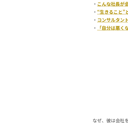
・
こんな社長が
・
“生きること”
・
コンサルタン
・
「自分は悪く
なぜ、彼は会社