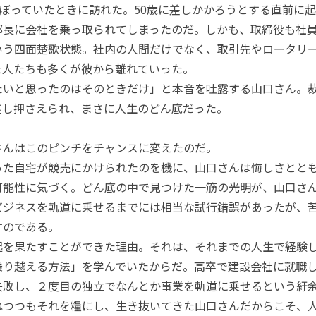
のぼっていたときに訪れた。50歳に差しかかろうとする直前に
部長に会社を乗っ取られてしまったのだ。しかも、取締役も社
いう四面楚歌状態。社内の人間だけでなく、取引先やロータリ
た人たちも多くが彼から離れていった。
いと思ったのはそのときだけ」と本音を吐露する山口さん。
差し押さえられ、まさに人生のどん底だった。
んはこのピンチをチャンスに変えたのだ。
た自宅が競売にかけられたのを機に、山口さんは悔しさとと
可能性に気づく。どん底の中で見つけた一筋の光明が、山口さ
ビジネスを軌道に乗せるまでには相当な試行錯誤があったが、
すのである。
を果たすことができた理由。それは、それまでの人生で経験
乗り越える方法」を学んでいたからだ。高卒で建設会社に就職し
失敗し、２度目の独立でなんとか事業を軌道に乗せるという紆
ねつつもそれを糧にし、生き抜いてきた山口さんだからこそ、