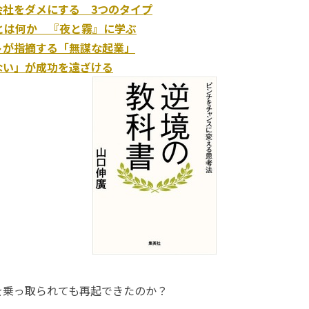
会社をダメにする 3つのタイプ
とは何か 『夜と霧』に学ぶ
トが指摘する「無謀な起業」
ない」が成功を遠ざける
を乗っ取られても再起できたのか？