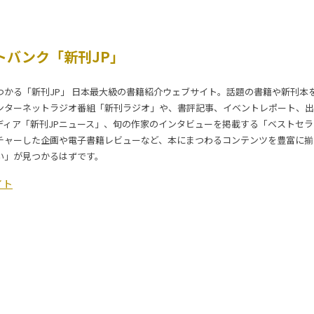
トバンク「新刊JP」
つかる「新刊JP」 日本最大級の書籍紹介ウェブサイト。話題の書籍や新刊本
ンターネットラジオ番組「新刊ラジオ」や、書評記事、イベントレポート、出
ディア「新刊JPニュース」、旬の作家のインタビューを掲載する「ベストセ
チャーした企画や電子書籍レビューなど、本にまつわるコンテンツを豊富に揃
い」が見つかるはずです。
イト