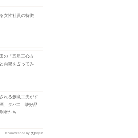
る女性社員の特徴
田の「五星三心占
と両親を占ってみ
される創意工夫がす
、タバコ...嗜好品
刑者たち
Recommended by