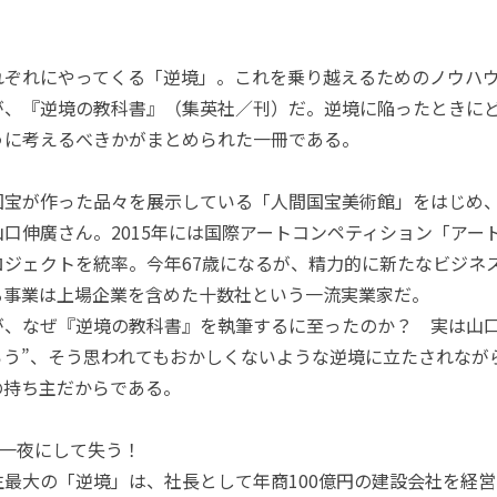
ぞれにやってくる「逆境」。これを乗り越えるためのノウハウ
が、『逆境の教科書』（集英社／刊）だ。逆境に陥ったときに
うに考えるべきかがまとめられた一冊である。
宝が作った品々を展示している「人間国宝美術館」をはじめ
口伸廣さん。2015年には国際アートコンペティション「アー
ロジェクトを統率。今年67歳になるが、精力的に新たなビジネ
る事業は上場企業を含めた十数社という一流実業家だ。
が、なぜ『逆境の教科書』を執筆するに至ったのか？ 実は山口
ろう”、そう思われてもおかしくないような逆境に立たされなが
の持ち主だからである。
を一夜にして失う！
最大の「逆境」は、社長として年商100億円の建設会社を経営