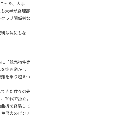
起こった、大事
員も大半が経理部
ークラブ関係者な
裁判沙汰にもな
もに「競売物件売
んを突き動かし
苦難を乗り越えつ
してきた数々の失
、20代で独立。
余曲折を経験して
人生最大のピンチ