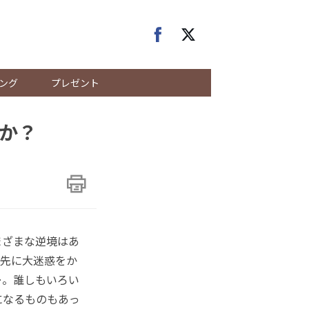
ング
プレゼント
か？
まざまな逆境はあ
引先に大迷惑をか
…。誰しもいろい
になるものもあっ