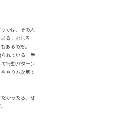
どうかは、その人
もある。むしろ
ともあるのだ。
語られている。手
して行動パターン
方ややり方次第で
はだかったら、ぜ
だ。