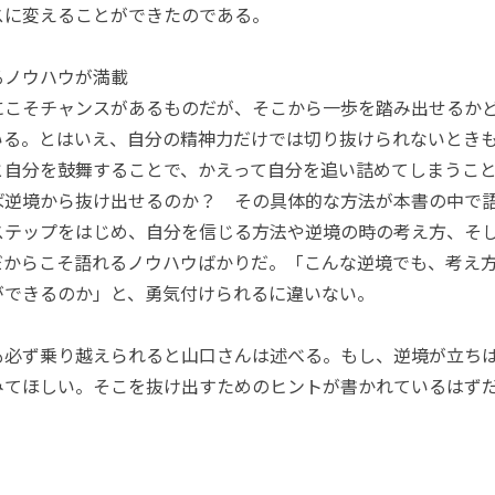
スに変えることができたのである。
るノウハウが満載
こそチャンスがあるものだが、そこから一歩を踏み出せるか
いる。とはいえ、自分の精神力だけでは切り抜けられないとき
と自分を鼓舞することで、かえって自分を追い詰めてしまうこ
逆境から抜け出せるのか？ その具体的な方法が本書の中で
ステップをはじめ、自分を信じる方法や逆境の時の考え方、そ
だからこそ語れるノウハウばかりだ。「こんな逆境でも、考え
ができるのか」と、勇気付けられるに違いない。
必ず乗り越えられると山口さんは述べる。もし、逆境が立ち
みてほしい。そこを抜け出すためのヒントが書かれているはず
）