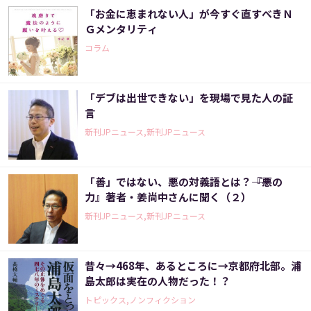
「お金に恵まれない人」が今すぐ直すべきＮ
Ｇメンタリティ
コラム
「デブは出世できない」を現場で見た人の証
言
新刊JPニュース,新刊JPニュース
「善」ではない、悪の対義語とは？――『悪の
力』著者・姜尚中さんに聞く（２）
新刊JPニュース,新刊JPニュース
昔々→468年、あるところに→京都府北部。浦
島太郎は実在の人物だった！？
トピックス,ノンフィクション