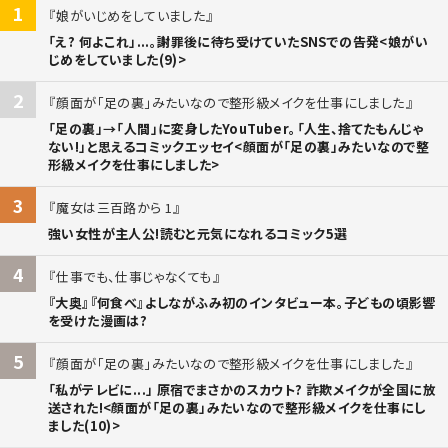
1
娘がいじめをしていました
「え? 何よこれ」...。謝罪後に待ち受けていたSNSでの告発<娘がい
じめをしていました(9)>
2
顔面が「足の裏」みたいなので整形級メイクを仕事にしました
「足の裏」→「人間」に変身したYouTuber。「人生、捨てたもんじゃ
ない!」と思えるコミックエッセイ<顔面が「足の裏」みたいなので整
形級メイクを仕事にしました>
3
魔女は三百路から 1
強い女性が主人公!読むと元気になれるコミック5選
4
仕事でも、仕事じゃなくても
『大奥』『何食べ』よしながふみ初のインタビュー本。子どもの頃影響
を受けた漫画は?
5
顔面が「足の裏」みたいなので整形級メイクを仕事にしました
「私がテレビに...」 原宿でまさかのスカウト? 詐欺メイクが全国に放
送された!<顔面が「足の裏」みたいなので整形級メイクを仕事にし
ました(10)>