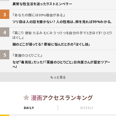
異常な性生活を送ったラストエンペラー
3
あなたの顔には99%理由がある
ツリ目は人の話を聞かない? 人の性格は、顔を見れば99%わかる。
4
肩こり 便秘 たるみ むくみ うつうつを自分の手でときほぐす! ひとり
ほぐし
腸のどこが凝ってる? 便秘に悩んだときの「ほぐし技」
5
薬屋のひとりごと
なぜ「毒見役」だった?『薬屋のひとりごと』日向夏さんが歴史ツアー
へ!
もっと見る
漫画
アクセスランキング
DAILY
WEEKLY