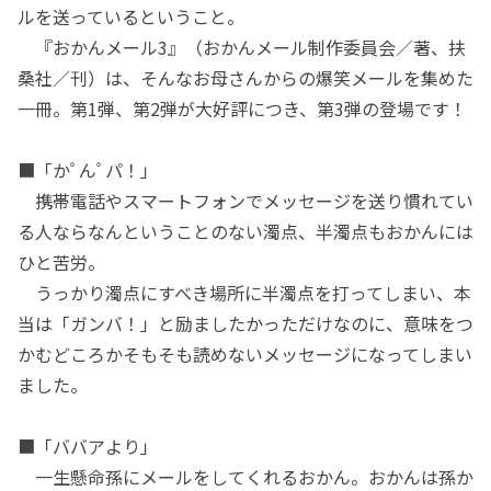
ルを送っているということ。
『おかんメール3』（おかんメール制作委員会／著、扶
桑社／刊）は、そんなお母さんからの爆笑メールを集めた
一冊。第1弾、第2弾が大好評につき、第3弾の登場です！
■「かﾟんﾟパ！」
携帯電話やスマートフォンでメッセージを送り慣れてい
る人ならなんということのない濁点、半濁点もおかんには
ひと苦労。
うっかり濁点にすべき場所に半濁点を打ってしまい、本
当は「ガンバ！」と励ましたかっただけなのに、意味をつ
かむどころかそもそも読めないメッセージになってしまい
ました。
■「ババアより」
一生懸命孫にメールをしてくれるおかん。おかんは孫か